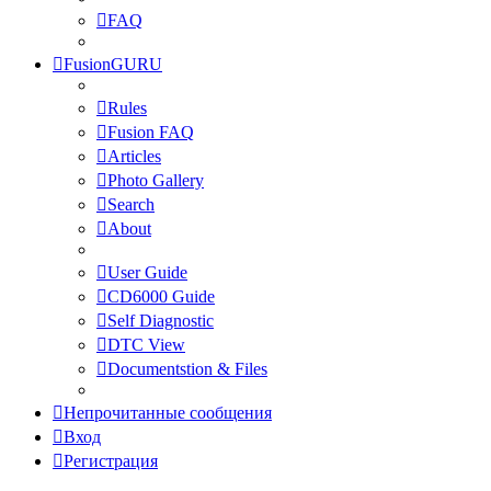
FAQ
FusionGURU
Rules
Fusion FAQ
Articles
Photo Gallery
Search
About
User Guide
CD6000 Guide
Self Diagnostic
DTC View
Documentstion & Files
Непрочитанные сообщения
Вход
Регистрация