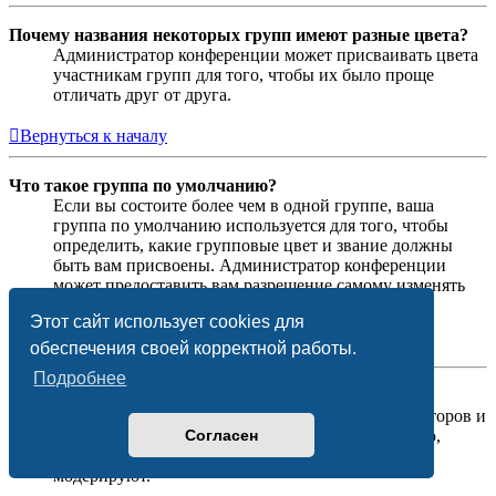
Почему названия некоторых групп имеют разные цвета?
Администратор конференции может присваивать цвета
участникам групп для того, чтобы их было проще
отличать друг от друга.
Вернуться к началу
Что такое группа по умолчанию?
Если вы состоите более чем в одной группе, ваша
группа по умолчанию используется для того, чтобы
определить, какие групповые цвет и звание должны
быть вам присвоены. Администратор конференции
может предоставить вам разрешение самому изменять
вашу группу по умолчанию в личном разделе.
Этот сайт использует cookies для
Вернуться к началу
обеспечения своей корректной работы.
Подробнее
Что означает ссылка «Наша команда»?
На этой странице вы найдёте список администраторов и
Согласен
модераторов конференции и другую информацию,
такую как сведения о форумах, которые они
модерируют.