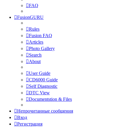
FAQ
FusionGURU
Rules
Fusion FAQ
Articles
Photo Gallery
Search
About
User Guide
CD6000 Guide
Self Diagnostic
DTC View
Documentstion & Files
Непрочитанные сообщения
Вход
Регистрация