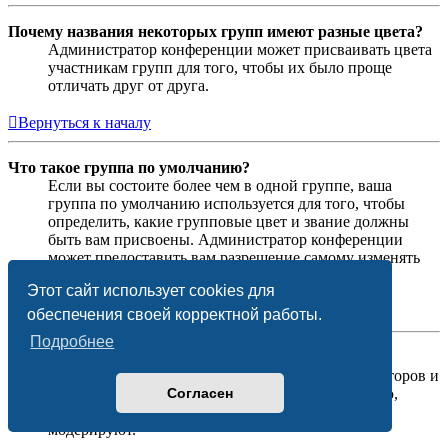
Почему названия некоторых групп имеют разные цвета?
Администратор конференции может присваивать цвета
участникам групп для того, чтобы их было проще
отличать друг от друга.
Вернуться к началу
Что такое группа по умолчанию?
Если вы состоите более чем в одной группе, ваша
группа по умолчанию используется для того, чтобы
определить, какие групповые цвет и звание должны
быть вам присвоены. Администратор конференции
может предоставить вам разрешение самому изменять
вашу группу по умолчанию в личном разделе.
Этот сайт использует cookies для
Вернуться к началу
обеспечения своей корректной работы.
Подробнее
Что означает ссылка «Наша команда»?
На этой странице вы найдёте список администраторов и
Согласен
модераторов конференции и другую информацию,
такую как сведения о форумах, которые они
модерируют.