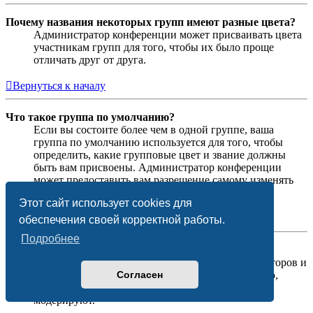
Почему названия некоторых групп имеют разные цвета?
Администратор конференции может присваивать цвета
участникам групп для того, чтобы их было проще
отличать друг от друга.
Вернуться к началу
Что такое группа по умолчанию?
Если вы состоите более чем в одной группе, ваша
группа по умолчанию используется для того, чтобы
определить, какие групповые цвет и звание должны
быть вам присвоены. Администратор конференции
может предоставить вам разрешение самому изменять
вашу группу по умолчанию в личном разделе.
Этот сайт использует cookies для
Вернуться к началу
обеспечения своей корректной работы.
Подробнее
Что означает ссылка «Наша команда»?
На этой странице вы найдёте список администраторов и
Согласен
модераторов конференции и другую информацию,
такую как сведения о форумах, которые они
модерируют.