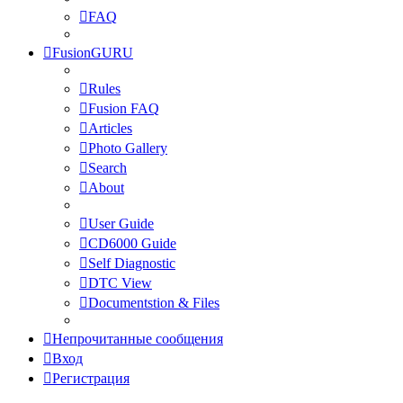
FAQ
FusionGURU
Rules
Fusion FAQ
Articles
Photo Gallery
Search
About
User Guide
CD6000 Guide
Self Diagnostic
DTC View
Documentstion & Files
Непрочитанные сообщения
Вход
Регистрация