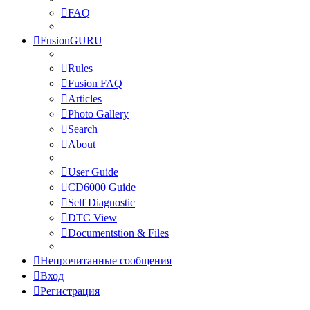
FAQ
FusionGURU
Rules
Fusion FAQ
Articles
Photo Gallery
Search
About
User Guide
CD6000 Guide
Self Diagnostic
DTC View
Documentstion & Files
Непрочитанные сообщения
Вход
Регистрация