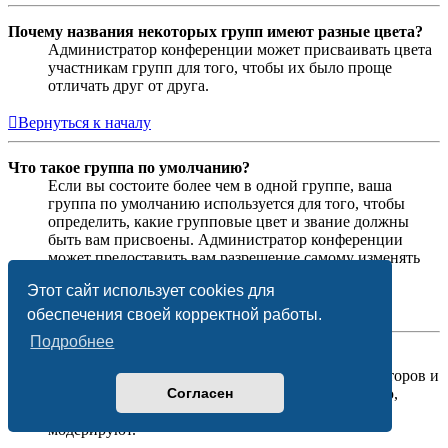
Почему названия некоторых групп имеют разные цвета?
Администратор конференции может присваивать цвета
участникам групп для того, чтобы их было проще
отличать друг от друга.
Вернуться к началу
Что такое группа по умолчанию?
Если вы состоите более чем в одной группе, ваша
группа по умолчанию используется для того, чтобы
определить, какие групповые цвет и звание должны
быть вам присвоены. Администратор конференции
может предоставить вам разрешение самому изменять
вашу группу по умолчанию в личном разделе.
Этот сайт использует cookies для
Вернуться к началу
обеспечения своей корректной работы.
Подробнее
Что означает ссылка «Наша команда»?
На этой странице вы найдёте список администраторов и
Согласен
модераторов конференции и другую информацию,
такую как сведения о форумах, которые они
модерируют.