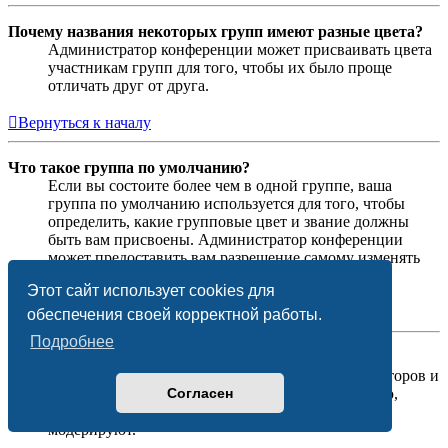
Почему названия некоторых групп имеют разные цвета?
Администратор конференции может присваивать цвета
участникам групп для того, чтобы их было проще
отличать друг от друга.
Вернуться к началу
Что такое группа по умолчанию?
Если вы состоите более чем в одной группе, ваша
группа по умолчанию используется для того, чтобы
определить, какие групповые цвет и звание должны
быть вам присвоены. Администратор конференции
может предоставить вам разрешение самому изменять
вашу группу по умолчанию в личном разделе.
Этот сайт использует cookies для
Вернуться к началу
обеспечения своей корректной работы.
Подробнее
Что означает ссылка «Наша команда»?
На этой странице вы найдёте список администраторов и
Согласен
модераторов конференции и другую информацию,
такую как сведения о форумах, которые они
модерируют.