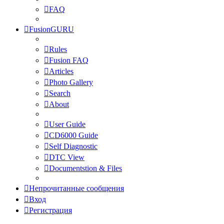
FAQ
FusionGURU
Rules
Fusion FAQ
Articles
Photo Gallery
Search
About
User Guide
CD6000 Guide
Self Diagnostic
DTC View
Documentstion & Files
Непрочитанные сообщения
Вход
Регистрация