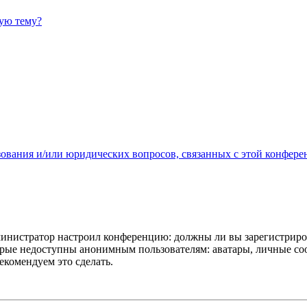
ную тему?
зования и/или юридических вопросов, связанных с этой конфере
администратор настроил конференцию: должны ли вы зарегистриро
рые недоступны анонимным пользователям: аватары, личные сообщ
екомендуем это сделать.