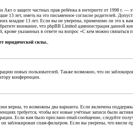
, или Акт о защите частных прав ребёнка в интернете от 1998 г.
е 13 лет, иметь на это письменное согласие родителей. Допус
х младше 13 лет. Если вы не уверены, применимо ли это к вам
Обратите внимание, что phpBB Limited администрация данной к
, кроме указанных в ответе на вопрос «С кем можно связаться 
ет юридической силы.
.
цию новых пользователей. Также возможно, что он заблокирова
ратору конференции.
 они верны, то возможны два варианта. Если включена поддержка
енциях требуется, чтобы все новые учётные записи были актив
трации. Если вам было прислано email-сообщение, следуйте пол
 он заблокирован спам-фильтром. Если вы уверены, что ввели пр