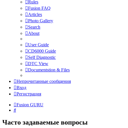
Rules
Fusion FAQ
Articles
Photo Gallery
Search
About
User Guide
CD6000 Guide
Self Diagnostic
DTC View
Documentstion & Files
Непрочитанные сообщения
Вход
Регистрация
Fusion GURU
Поиск
Часто задаваемые вопросы