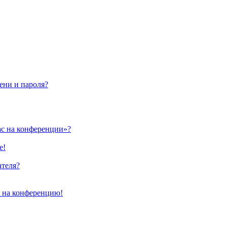
ени и пароля?
ас на конференции»?
е!
ателя?
и на конференцию!