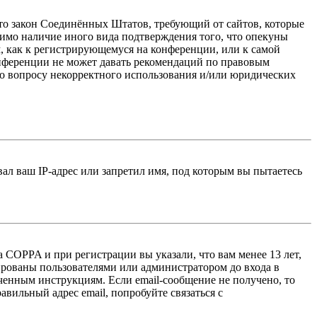
 — это закон Соединённых Штатов, требующий от сайтов, которые
тимо наличие иного вида подтверждения того, что опекуны
, как к регистрирующемуся на конференции, или к самой
онференции не может давать рекомендаций по правовым
по вопросу некорректного использования и/или юридических
л ваш IP-адрес или запретил имя, под которым вы пытаетесь
 COPPA и при регистрации вы указали, что вам менее 13 лет,
ированы пользователями или администратором до входа в
ученным инструкциям. Если email-сообщение не получено, то
авильный адрес email, попробуйте связаться с