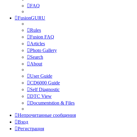
FAQ
FusionGURU
Rules
Fusion FAQ
Articles
Photo Gallery
Search
About
User Guide
CD6000 Guide
Self Diagnostic
DTC View
Documentstion & Files
Непрочитанные сообщения
Вход
Регистрация