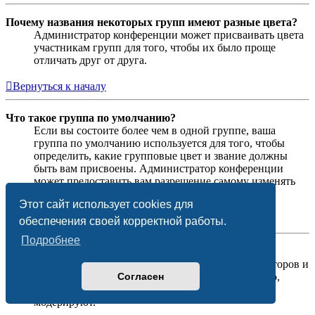
Почему названия некоторых групп имеют разные цвета?
Администратор конференции может присваивать цвета
участникам групп для того, чтобы их было проще
отличать друг от друга.
Вернуться к началу
Что такое группа по умолчанию?
Если вы состоите более чем в одной группе, ваша
группа по умолчанию используется для того, чтобы
определить, какие групповые цвет и звание должны
быть вам присвоены. Администратор конференции
может предоставить вам разрешение самому изменять
вашу группу по умолчанию в личном разделе.
Этот сайт использует cookies для
Вернуться к началу
обеспечения своей корректной работы.
Подробнее
Что означает ссылка «Наша команда»?
На этой странице вы найдёте список администраторов и
Согласен
модераторов конференции и другую информацию,
такую как сведения о форумах, которые они
модерируют.