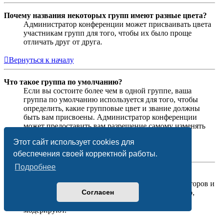
Почему названия некоторых групп имеют разные цвета?
Администратор конференции может присваивать цвета
участникам групп для того, чтобы их было проще
отличать друг от друга.
Вернуться к началу
Что такое группа по умолчанию?
Если вы состоите более чем в одной группе, ваша
группа по умолчанию используется для того, чтобы
определить, какие групповые цвет и звание должны
быть вам присвоены. Администратор конференции
может предоставить вам разрешение самому изменять
вашу группу по умолчанию в личном разделе.
Этот сайт использует cookies для
Вернуться к началу
обеспечения своей корректной работы.
Подробнее
Что означает ссылка «Наша команда»?
На этой странице вы найдёте список администраторов и
Согласен
модераторов конференции и другую информацию,
такую как сведения о форумах, которые они
модерируют.