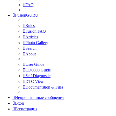
FAQ
FusionGURU
Rules
Fusion FAQ
Articles
Photo Gallery
Search
About
User Guide
CD6000 Guide
Self Diagnostic
DTC View
Documentstion & Files
Непрочитанные сообщения
Вход
Регистрация