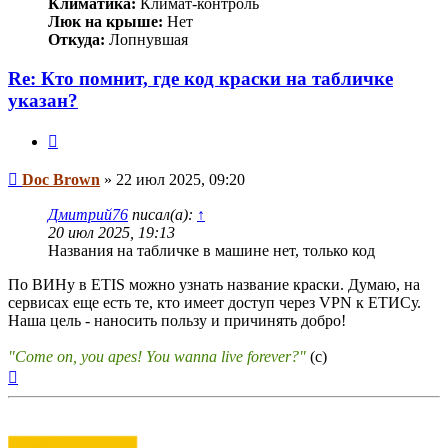
Климатика:
Климат-контроль
Люк на крыше:
Нет
Откуда:
Лопнувшая
Re: Кто помнит, где код краски на табличке
указан?
Цитата
Сообщение
Doc Brown
»
22 июл 2025, 09:20
Дмитрий76
писал(а):
↑
20 июл 2025, 19:13
Названия на табличке в машине нет, только код
По ВИНу в ETIS можно узнать название краски. Думаю, на
сервисах еще есть те, кто имеет доступ через VPN к ЕТИСу.
Наша цель - наносить пользу и причинять добро!
"Come on, you apes! You wanna live forever?"
(c)
Вернуться
к
началу