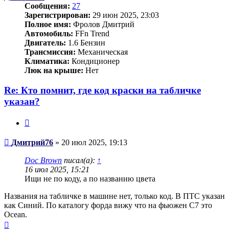
Сообщения:
27
Зарегистрирован:
29 июн 2025, 23:03
Полное имя:
Фролов Дмитрий
Автомобиль:
FFn Trend
Двигатель:
1.6 Бензин
Трансмиссия:
Механическая
Климатика:
Кондиционер
Люк на крыше:
Нет
Re: Кто помнит, где код краски на табличке
указан?
Цитата
Сообщение
Дмитрий76
»
20 июл 2025, 19:13
Doc Brown
писал(а):
↑
16 июл 2025, 15:21
Ищи не по коду, а по названию цвета
Названия на табличке в машине нет, только код. В ПТС указан
как Синий. По каталогу форда вижу что на фьюжен C7 это
Ocean.
Вернуться