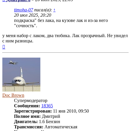
timoha-07
писал(а):
↑
20 июл 2025, 20:20
подкраска" без лака, на кузове лак и из-за него
"сочность".
у меня набор с лаком, два тюбика. Лак прозрачный. Не увидел
с ним разницы.
Вернуться
к
началу
Doc Brown
Супермодератор
Сообщения:
18365
Зарегистрирован:
11 янв 2010, 09:50
Полное имя:
Дмитрий
Двигатель:
1.6 Бензин
Трансмиссия:
Автоматическая