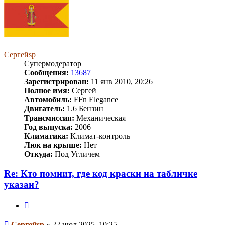
Сергейsp
Супермодератор
Сообщения:
13687
Зарегистрирован:
11 янв 2010, 20:26
Полное имя:
Сергей
Автомобиль:
FFn Elegance
Двигатель:
1.6 Бензин
Трансмиссия:
Механическая
Год выпуска:
2006
Климатика:
Климат-контроль
Люк на крыше:
Нет
Откуда:
Под Угличем
Re: Кто помнит, где код краски на табличке
указан?
Цитата
Сообщение
Сергейsp
»
22 июл 2025, 10:25