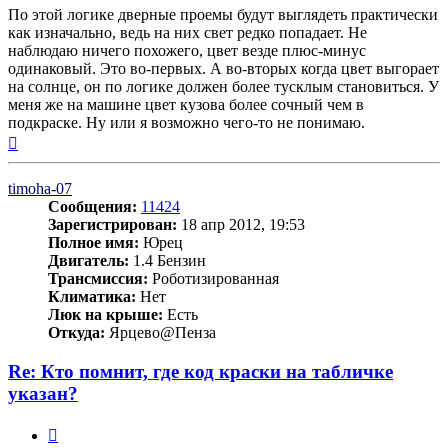
По этой логике дверные проемы будут выглядеть практически
как изначально, ведь на них свет редко попадает. Не
наблюдаю ничего похожего, цвет везде плюс-минус
одинаковый. Это во-первых. А во-вторых когда цвет выгорает
на солнце, он по логике должен более тусклым становиться. У
меня же на машине цвет кузова более сочный чем в
подкраске. Ну или я возможно чего-то не понимаю.
Вернуться
к
началу
timoha-07
Сообщения:
11424
Зарегистрирован:
18 апр 2012, 19:53
Полное имя:
Юрец
Двигатель:
1.4 Бензин
Трансмиссия:
Роботизированная
Климатика:
Нет
Люк на крыше:
Есть
Откуда:
Ярцево@Пенза
Re: Кто помнит, где код краски на табличке
указан?
Цитата