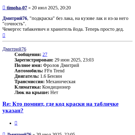
Сообщение
timoha-07
»
20 июл 2025, 20:20
Дмитрий76
, "подкраска" без лака, на кузове лак и из-за него
"сочность".
Чемергес табакеевич и хранитель йода. Теперь просто дед.
Вернуться
к
началу
Дмитрий76
Сообщения:
27
Зарегистрирован:
29 июн 2025, 23:03
Полное имя:
Фролов Дмитрий
Автомобиль:
FFn Trend
Двигатель:
1.6 Бензин
Трансмиссия:
Механическая
Климатика:
Кондиционер
Люк на крыше:
Нет
Re: Кто помнит, где код краски на табличке
указан?
Цитата
Сообщение
Дмитрий76
»
20 июл 2025, 22:05