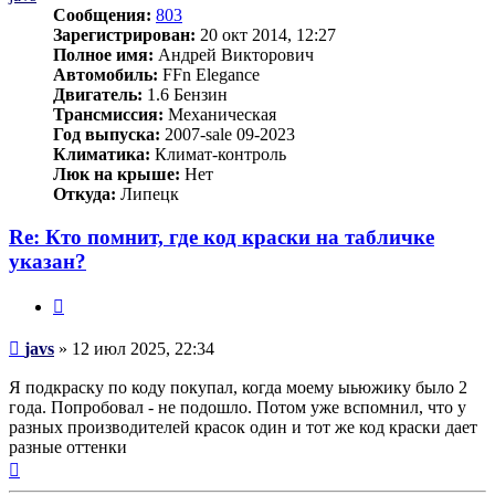
Сообщения:
803
Зарегистрирован:
20 окт 2014, 12:27
Полное имя:
Андрей Викторович
Автомобиль:
FFn Elegance
Двигатель:
1.6 Бензин
Трансмиссия:
Механическая
Год выпуска:
2007-sale 09-2023
Климатика:
Климат-контроль
Люк на крыше:
Нет
Откуда:
Липецк
Re: Кто помнит, где код краски на табличке
указан?
Цитата
Сообщение
javs
»
12 июл 2025, 22:34
Я подкраску по коду покупал, когда моему ыьюжику было 2
года. Попробовал - не подошло. Потом уже вспомнил, что у
разных производителей красок один и тот же код краски дает
разные оттенки
Вернуться
к