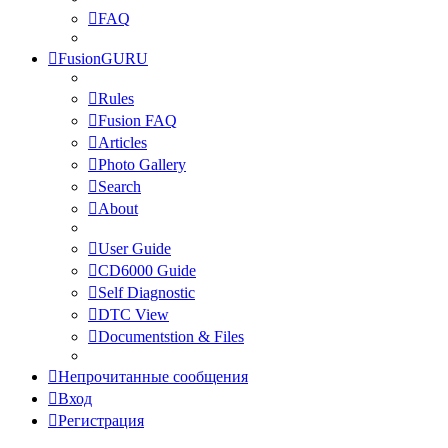
FAQ
FusionGURU
Rules
Fusion FAQ
Articles
Photo Gallery
Search
About
User Guide
CD6000 Guide
Self Diagnostic
DTC View
Documentstion & Files
Непрочитанные сообщения
Вход
Регистрация