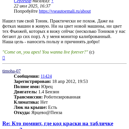
Сергейsp
писал(а):
↑
22 июл 2025, 16:37
Попробуйте
https://vseautoemali.ru/about
Нашел там свой Тоник. Практически не похож. Даже на
фотках машин в живую. Ни на цвет новой машины, ни цвет
тех Фьюжей, которых я вижу сейчас (несколько Тоников у нас
бегают до сих пор). А у меня монитор калиброванный.
Наша цель - наносить пользу и причинять добро!
"Come on, you apes! You wanna live forever?"
(c)
Вернуться
к
началу
timoha-07
Сообщения:
11424
Зарегистрирован:
18 апр 2012, 19:53
Полное имя:
Юрец
Двигатель:
1.4 Бензин
Трансмиссия:
Роботизированная
Климатика:
Нет
Люк на крыше:
Есть
Откуда:
Ярцево@Пенза
Re: Кто помнит, где код краски на табличке