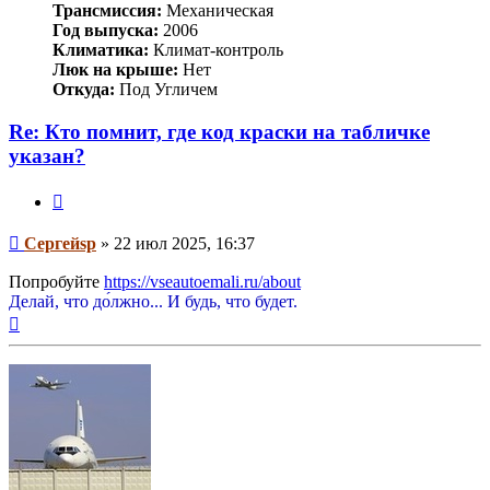
Трансмиссия:
Механическая
Год выпуска:
2006
Климатика:
Климат-контроль
Люк на крыше:
Нет
Откуда:
Под Угличем
Re: Кто помнит, где код краски на табличке
указан?
Цитата
Сообщение
Сергейsp
»
22 июл 2025, 16:37
Попробуйте
https://vseautoemali.ru/about
Делай, что до́лжно... И будь, что будет.
Вернуться
к
началу