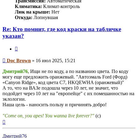
Трансмиссия:
Автоматическая
Климатика:
Климат-контроль
Люк на крыше:
Нет
Откуда:
Лопнувшая
Re: Кто помнит, где код краски на табличке
указан?
Цитата
Сообщение
Doc Brown
»
16 июл 2025, 15:21
Дмитрий76
, Ищи не по коду, а по названию цвета. По коду
могу еще предложить оранжевый. "Автоэмаль Ford (Форд)
«Canyon Ridge», код цвета C7, HKQEWHA (оранжевый)"
А то, что на ВАЗе подошла через 10 лет, не значит, что
подойдет через 10 лет на "европейце" с их помешанностью на
эклологии.
Наша цель - наносить пользу и причинять добро!
"Come on, you apes! You wanna live forever?"
(c)
Вернуться
к
началу
Дмитрий76