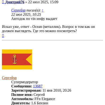
Сообщение
Дмитрий76
»
22 июл 2025, 15:09
Сергейsp
писал(а):
↑
22 июл 2025, 10:25
Автодок по vin инфу выдает
Искал уже, ответ - Ocean (металлик). Вопрос в том как он
должен выглядеть. Где это можно посмотреть?
Вернуться
к
началу
Сергейsp
Супермодератор
Сообщения:
13687
Зарегистрирован:
11 янв 2010, 20:26
Полное имя:
Сергей
Автомобиль:
FFn Elegance
Двигатель:
1.6 Бензин