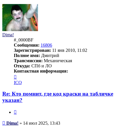
началу
Dima!
#_0000BF
Сообщения:
16806
Зарегистрирован:
11 янв 2010, 11:02
Полное имя:
Дмитрий
Трансмиссия:
Механическая
Откуда:
СПб и ЛО
Контактная информация:
Контактная
информация
ICQ
пользователя
Dima!
Re: Кто помнит, где код краски на табличке
указан?
Цитата
Сообщение
Dima!
»
14 июл 2025, 13:43