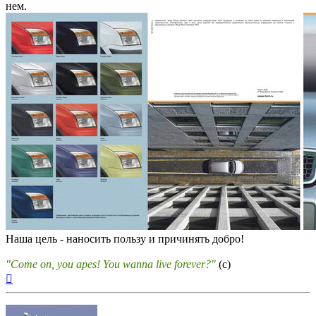
нем.
Наша цель - наносить пользу и причинять добро!
"Come on, you apes! You wanna live forever?"
(c)
Вернуться
к
началу