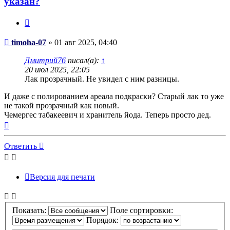
указан?
Цитата
Сообщение
timoha-07
»
01 авг 2025, 04:40
Дмитрий76
писал(а):
↑
20 июл 2025, 22:05
Лак прозрачный. Не увидел с ним разницы.
И даже с полированием ареала подкраски? Старый лак то уже
не такой прозрачный как новый.
Чемергес табакеевич и хранитель йода. Теперь просто дед.
Вернуться
к
началу
Ответить
Версия для печати
Показать:
Поле сортировки:
Порядок: