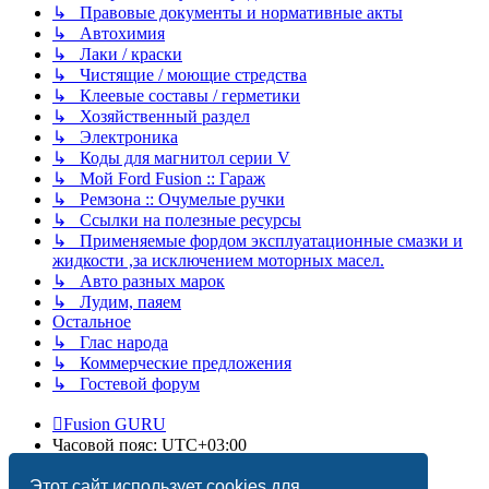
↳ Правовые документы и нормативные акты
↳ Автохимия
↳ Лаки / краски
↳ Чистящие / моющие стредства
↳ Клеевые составы / герметики
↳ Хозяйственный раздел
↳ Электроника
↳ Коды для магнитол серии V
↳ Мой Ford Fusion :: Гараж
↳ Ремзона :: Очумелые ручки
↳ Ссылки на полезные ресурсы
↳ Применяемые фордом эксплуатационные смазки и
жидкости ,за исключением моторных масел.
↳ Авто разных марок
↳ Лудим, паяем
Остальное
↳ Глас народа
↳ Коммерческие предложения
↳ Гостевой форум
Fusion GURU
Часовой пояс:
UTC+03:00
Удалить cookies
Этот сайт использует cookies для