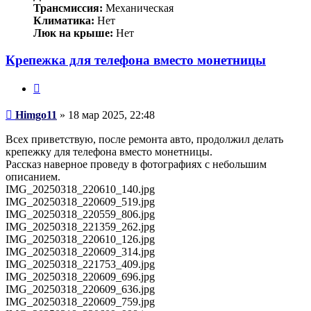
Трансмиссия:
Механическая
Климатика:
Нет
Люк на крыше:
Нет
Крепежка для телефона вместо монетницы
Цитата
Сообщение
Himgo11
»
18 мар 2025, 22:48
Всех приветствую, после ремонта авто, продолжил делать
крепежку для телефона вместо монетницы.
Рассказ наверное проведу в фотографиях с небольшим
описанием.
IMG_20250318_220610_140.jpg
IMG_20250318_220609_519.jpg
IMG_20250318_220559_806.jpg
IMG_20250318_221359_262.jpg
IMG_20250318_220610_126.jpg
IMG_20250318_220609_314.jpg
IMG_20250318_221753_409.jpg
IMG_20250318_220609_696.jpg
IMG_20250318_220609_636.jpg
IMG_20250318_220609_759.jpg