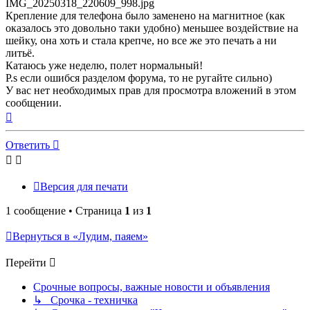
IMG_20250318_220609_998.jpg
Крепление для телефона было заменено на магнитное (как
оказалось это довольно таки удобно) меньшее воздействие на
шейку, она хоть и стала крепче, но все же это печать а ни
литьё.
Катаюсь уже неделю, полет нормальный!
P.s если ошибся разделом форума, то не ругайте сильно)
У вас нет необходимых прав для просмотра вложений в этом
сообщении.
Вернуться
к
началу
Ответить
Версия для печати
1 сообщение • Страница
1
из
1
Вернуться в «Лудим, паяем»
Перейти
Срочные вопросы, важные новости и объявления
↳ Срочка - техничка