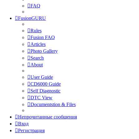
FAQ
FusionGURU
Rules
Fusion FAQ
Articles
Photo Gallery
Search
About
User Guide
CD6000 Guide
Self Diagnostic
DTC View
Documentstion & Files
Непрочитанные сообщения
Вход
Регистрация