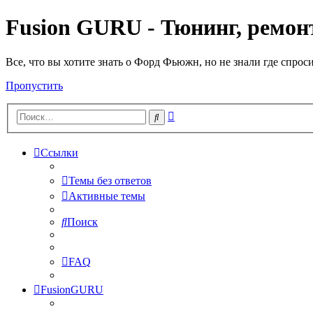
Fusion GURU - Тюнинг, ремонт
Все, что вы хотите знать о Форд Фьюжн, но не знали где спрос
Пропустить
Расширенный
Поиск
поиск
Ссылки
Темы без ответов
Активные темы
Поиск
FAQ
FusionGURU