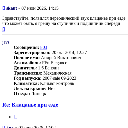
Сообщение
skaut
»
07 июн 2026, 14:15
Здравствуйте, появился переодический звук клацанье при езде,
что может быть, я грешу на ступичный подшипник спереди
Вернуться
к
началу
javs
Сообщения:
803
Зарегистрирован:
20 окт 2014, 12:27
Полное имя:
Андрей Викторович
Автомобиль:
FFn Elegance
Двигатель:
1.6 Бензин
Трансмиссия:
Механическая
Год выпуска:
2007-sale 09-2023
Климатика:
Климат-контроль
Люк на крыше:
Нет
Откуда:
Липецк
Re: Клацанье при езде
Цитата
Сообщение
javs
»
07 июн 2026, 17:02