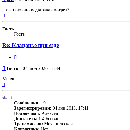
Нижнюю опору движка смотрел?
Вернуться
к
началу
Гость
Гость
Re: Клацанье при езде
Цитата
Сообщение
Гость
»
07 июн 2026, 18:44
Меняна
Вернуться
к
началу
skaut
Сообщения:
19
Зарегистрирован:
04 янв 2013, 17:41
Полное имя:
Алексей
Двигатель:
1.4 Бензин
Трансмиссия:
Механическая
Климатика:
Нет