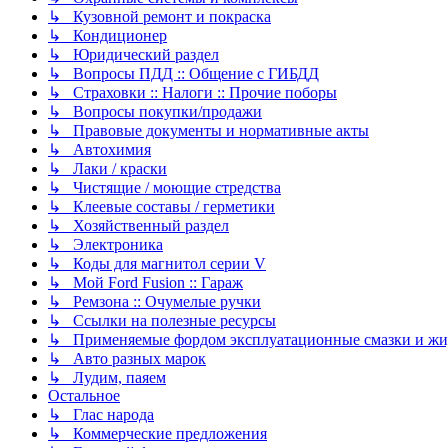
↳ Кузовной ремонт и покраска
↳ Кондиционер
↳ Юридический раздел
↳ Вопросы ПДД :: Общение с ГИБДД
↳ Страховки :: Налоги :: Прочие поборы
↳ Вопросы покупки/продажи
↳ Правовые документы и нормативные акты
↳ Автохимия
↳ Лаки / краски
↳ Чистящие / моющие стредства
↳ Клеевые составы / герметики
↳ Хозяйственный раздел
↳ Электроника
↳ Коды для магнитол серии V
↳ Мой Ford Fusion :: Гараж
↳ Ремзона :: Очумелые ручки
↳ Ссылки на полезные ресурсы
↳ Применяемые фордом эксплуатационные смазки и жид
↳ Авто разных марок
↳ Лудим, паяем
Остальное
↳ Глас народа
↳ Коммерческие предложения