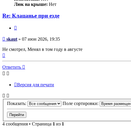
Люк на крыше:
Нет
Re: Клацанье при езде
Цитата
Сообщение
skaut
»
07 июн 2026, 19:35
Не смотрел, Менял в том году в августе
Вернуться
к
началу
Ответить
Версия для печати
Показать:
Поле сортировки:
4 сообщения • Страница
1
из
1