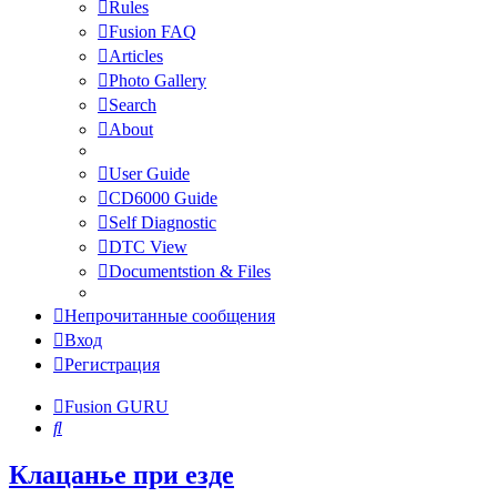
Rules
Fusion FAQ
Articles
Photo Gallery
Search
About
User Guide
CD6000 Guide
Self Diagnostic
DTC View
Documentstion & Files
Непрочитанные сообщения
Вход
Регистрация
Fusion GURU
Поиск
Клацанье при езде