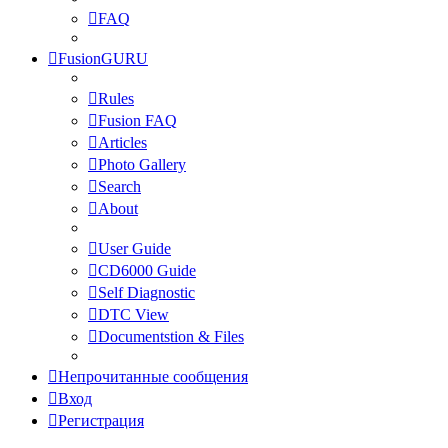
FAQ
FusionGURU
Rules
Fusion FAQ
Articles
Photo Gallery
Search
About
User Guide
CD6000 Guide
Self Diagnostic
DTC View
Documentstion & Files
Непрочитанные сообщения
Вход
Регистрация