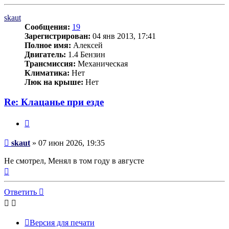
к
началу
skaut
Сообщения:
19
Зарегистрирован:
04 янв 2013, 17:41
Полное имя:
Алексей
Двигатель:
1.4 Бензин
Трансмиссия:
Механическая
Климатика:
Нет
Люк на крыше:
Нет
Re: Клацанье при езде
Цитата
Сообщение
skaut
»
07 июн 2026, 19:35
Не смотрел, Менял в том году в августе
Вернуться
к
началу
Ответить
Версия для печати