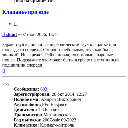
Люк на крыше:
Нет
Клацанье при езде
Цитата
Сообщение
skaut
»
07 июн 2026, 14:15
Здравствуйте, появился переодический звук клацанье при
езде, где то спереди. Скорость небольшая, звук как бы
звонкий. Не скрежет. Рейка новая, тяги новые, шаровые
новые. Подскажите что может быть, я грешу на ступичный
подшипник спереди
Вернуться
к
началу
javs
Сообщения:
803
Зарегистрирован:
20 окт 2014, 12:27
Полное имя:
Андрей Викторович
Автомобиль:
FFn Elegance
Двигатель:
1.6 Бензин
Трансмиссия:
Механическая
Год выпуска:
2007-sale 09-2023
Климатика:
Климат-контроль