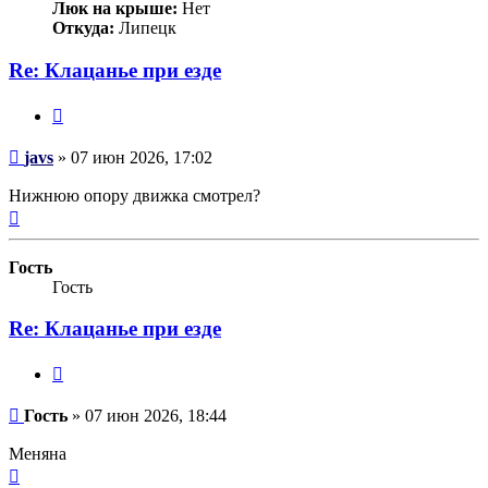
Люк на крыше:
Нет
Откуда:
Липецк
Re: Клацанье при езде
Цитата
Сообщение
javs
»
07 июн 2026, 17:02
Нижнюю опору движка смотрел?
Вернуться
к
началу
Гость
Гость
Re: Клацанье при езде
Цитата
Сообщение
Гость
»
07 июн 2026, 18:44
Меняна
Вернуться