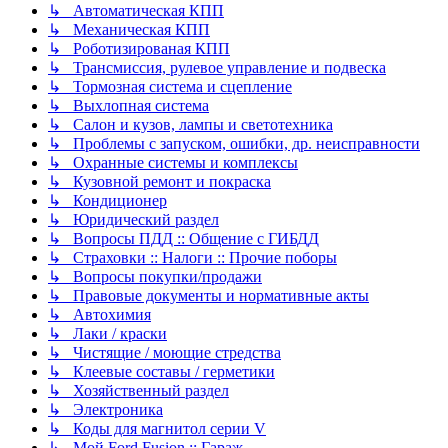
↳ Автоматическая КПП
↳ Механическая КПП
↳ Роботизированая КПП
↳ Трансмиссия, рулевое управление и подвеска
↳ Тормозная система и сцепление
↳ Выхлопная система
↳ Салон и кузов, лампы и светотехника
↳ Проблемы с запуском, ошибки, др. неисправности
↳ Охранные системы и комплексы
↳ Кузовной ремонт и покраска
↳ Кондиционер
↳ Юридический раздел
↳ Вопросы ПДД :: Общение с ГИБДД
↳ Страховки :: Налоги :: Прочие поборы
↳ Вопросы покупки/продажи
↳ Правовые документы и нормативные акты
↳ Автохимия
↳ Лаки / краски
↳ Чистящие / моющие стредства
↳ Клеевые составы / герметики
↳ Хозяйственный раздел
↳ Электроника
↳ Коды для магнитол серии V
↳ Мой Ford Fusion :: Гараж