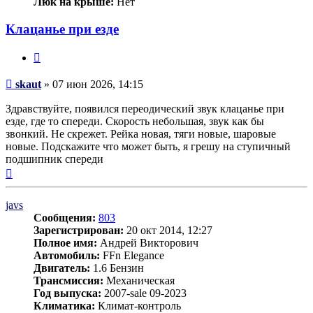
Люк на крыше:
Нет
Клацанье при езде
Цитата
Сообщение
skaut
»
07 июн 2026, 14:15
Здравствуйте, появился переодический звук клацанье при
езде, где то спереди. Скорость небольшая, звук как бы
звонкий. Не скрежет. Рейка новая, тяги новые, шаровые
новые. Подскажите что может быть, я грешу на ступичный
подшипник спереди
Вернуться
к
началу
javs
Сообщения:
803
Зарегистрирован:
20 окт 2014, 12:27
Полное имя:
Андрей Викторович
Автомобиль:
FFn Elegance
Двигатель:
1.6 Бензин
Трансмиссия:
Механическая
Год выпуска:
2007-sale 09-2023
Климатика:
Климат-контроль