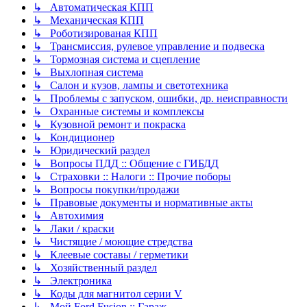
↳ Автоматическая КПП
↳ Механическая КПП
↳ Роботизированая КПП
↳ Трансмиссия, рулевое управление и подвеска
↳ Тормозная система и сцепление
↳ Выхлопная система
↳ Салон и кузов, лампы и светотехника
↳ Проблемы с запуском, ошибки, др. неисправности
↳ Охранные системы и комплексы
↳ Кузовной ремонт и покраска
↳ Кондиционер
↳ Юридический раздел
↳ Вопросы ПДД :: Общение с ГИБДД
↳ Страховки :: Налоги :: Прочие поборы
↳ Вопросы покупки/продажи
↳ Правовые документы и нормативные акты
↳ Автохимия
↳ Лаки / краски
↳ Чистящие / моющие стредства
↳ Клеевые составы / герметики
↳ Хозяйственный раздел
↳ Электроника
↳ Коды для магнитол серии V
↳ Мой Ford Fusion :: Гараж