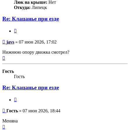
Люк на крыше:
Нет
Откуда:
Липецк
Re: Клацанье при езде
Цитата
Сообщение
javs
»
07 июн 2026, 17:02
Нижнюю опору движка смотрел?
Вернуться
к
началу
Гость
Гость
Re: Клацанье при езде
Цитата
Сообщение
Гость
»
07 июн 2026, 18:44
Меняна
Вернуться