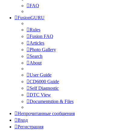
FAQ
FusionGURU
Rules
Fusion FAQ
Articles
Photo Gallery
Search
About
User Guide
CD6000 Guide
Self Diagnostic
DTC View
Documentstion & Files
Непрочитанные сообщения
Вход
Регистрация