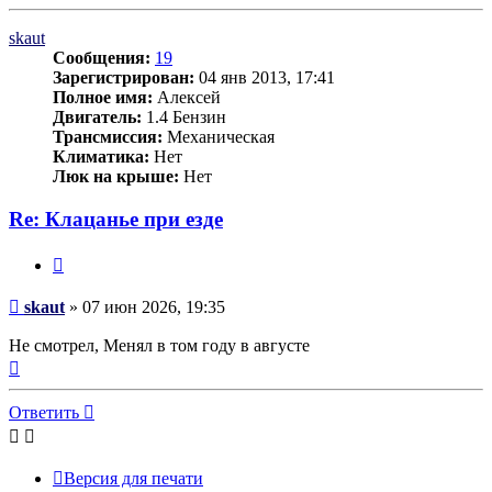
к
началу
skaut
Сообщения:
19
Зарегистрирован:
04 янв 2013, 17:41
Полное имя:
Алексей
Двигатель:
1.4 Бензин
Трансмиссия:
Механическая
Климатика:
Нет
Люк на крыше:
Нет
Re: Клацанье при езде
Цитата
Сообщение
skaut
»
07 июн 2026, 19:35
Не смотрел, Менял в том году в августе
Вернуться
к
началу
Ответить
Версия для печати