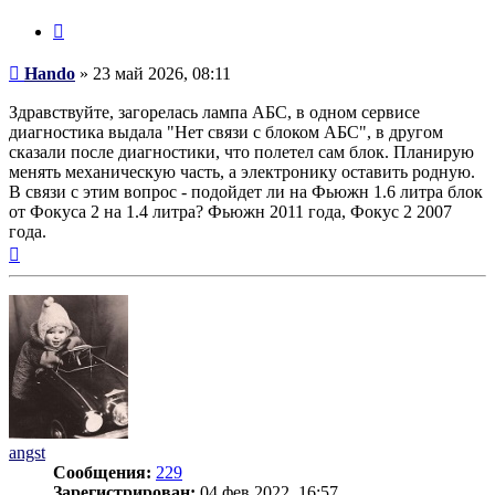
Цитата
Сообщение
Hando
»
23 май 2026, 08:11
Здравствуйте, загорелась лампа АБС, в одном сервисе
диагностика выдала "Нет связи с блоком АБС", в другом
сказали после диагностики, что полетел сам блок. Планирую
менять механическую часть, а электронику оставить родную.
В связи с этим вопрос - подойдет ли на Фьюжн 1.6 литра блок
от Фокуса 2 на 1.4 литра? Фьюжн 2011 года, Фокус 2 2007
года.
Вернуться
к
началу
angst
Сообщения:
229
Зарегистрирован:
04 фев 2022, 16:57