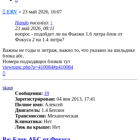
Сообщение
ERV
»
23 май 2026, 16:07
Hando
писал(а):
↑
23 май 2026, 08:11
вопрос - подойдет ли на Фьюжн 1.6 литра блок от
Фокуса 2 на 1.4 литра?
Важны не годы и литраж, важно то, что указано на шильдике
блока абс.
Номера подходящих блоков тут
viewtopic.php?p=410084#p410084
Вернуться
к
началу
skaut
Сообщения:
19
Зарегистрирован:
04 янв 2013, 17:41
Полное имя:
Алексей
Двигатель:
1.4 Бензин
Трансмиссия:
Механическая
Климатика:
Нет
Люк на крыше:
Нет
Re: Блок АБС от Фокуса