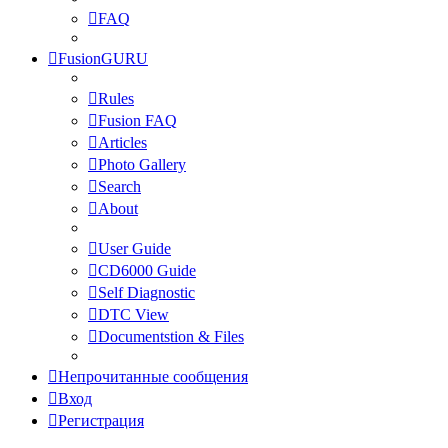
FAQ
FusionGURU
Rules
Fusion FAQ
Articles
Photo Gallery
Search
About
User Guide
CD6000 Guide
Self Diagnostic
DTC View
Documentstion & Files
Непрочитанные сообщения
Вход
Регистрация