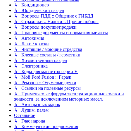
↳ Кондиционер
↳ Юридический раздел
↳ Вопросы ПДД :: Общение с ГИБДД
↳ Страховки :: Налоги :: Прочие поборы
↳ Вопросы покупки/продажи
↳ Правовые документы и нормативные акты
↳ Автохимия
↳ Лаки / краски
↳ Чистящие / моющие стредства
↳ Клеевые составы / герметики
↳ Хозяйственный раздел
↳ Электроника
↳ Коды для магнитол серии V
↳ Мой Ford Fusion :: Гараж
↳ Ремзона :: Очумелые ручки
↳ Ссылки на полезные ресурсы
↳ Применяемые фордом эксплуатационные смазки и
жидкости ,за исключением моторных масел.
↳ Авто разных марок
↳ Лудим, паяем
Остальное
↳ Глас народа
↳ Коммерческие предложения