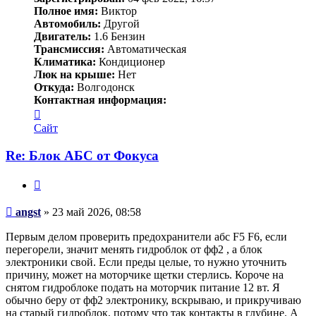
Полное имя:
Виктор
Автомобиль:
Другой
Двигатель:
1.6 Бензин
Трансмиссия:
Автоматическая
Климатика:
Кондиционер
Люк на крыше:
Нет
Откуда:
Волгодонск
Контактная информация:
Контактная
информация
Сайт
пользователя
angst
Re: Блок АБС от Фокуса
Цитата
Сообщение
angst
»
23 май 2026, 08:58
Первым делом проверить предохранители абс F5 F6, если
перегорели, значит менять гидроблок от фф2 , а блок
электроники свой. Если преды целые, то нужно уточнить
причину, может на моторчике щетки стерлись. Короче на
снятом гидроблоке подать на моторчик питание 12 вт. Я
обычно беру от фф2 электронику, вскрываю, и прикручиваю
на старый гидроблок, потому что так контакты в глубине. А