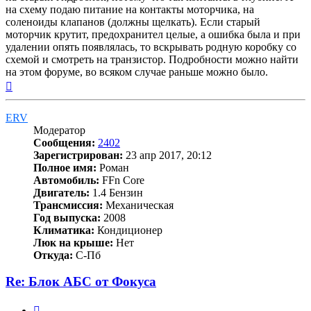
на схему подаю питание на контакты моторчика, на
соленоиды клапанов (должны щелкать). Если старый
моторчик крутит, предохранител целые, а ошибка была и при
удалении опять появлялась, то вскрывать родную коробку со
схемой и смотреть на транзистор. Подробности можно найти
на этом форуме, во всяком случае раньше можно было.
Вернуться
к
началу
ERV
Модератор
Сообщения:
2402
Зарегистрирован:
23 апр 2017, 20:12
Полное имя:
Роман
Автомобиль:
FFn Core
Двигатель:
1.4 Бензин
Трансмиссия:
Механическая
Год выпуска:
2008
Климатика:
Кондиционер
Люк на крыше:
Нет
Откуда:
С-Пб
Re: Блок АБС от Фокуса
Цитата