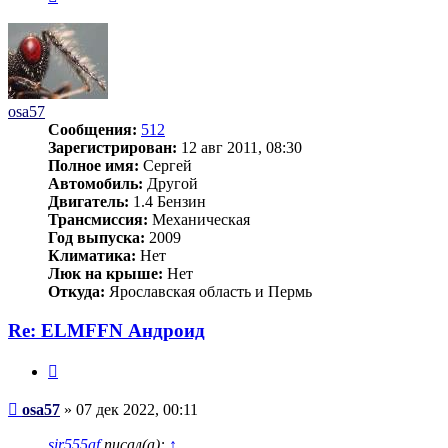
osa57
Сообщения:
512
Зарегистрирован:
12 авг 2011, 08:30
Полное имя:
Сергей
Автомобиль:
Другой
Двигатель:
1.4 Бензин
Трансмиссия:
Механическая
Год выпуска:
2009
Климатика:
Нет
Люк на крыше:
Нет
Откуда:
Ярославская область и Пермь
Re: ELMFFN Андроид
Цитата
Сообщение
osa57
»
07 дек 2022, 00:11
sir555af
писал(а):
↑