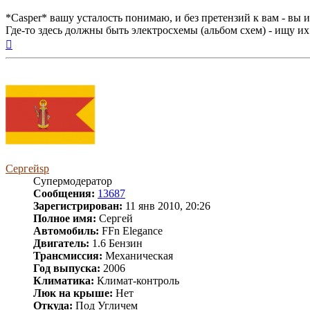
*Casper* вашу усталость понимаю, и без претензий к вам - вы и
Где-то здесь должны быть электросхемы (альбом схем) - ищу их 
Вернуться
к
началу
Сергейsp
Супермодератор
Сообщения:
13687
Зарегистрирован:
11 янв 2010, 20:26
Полное имя:
Сергей
Автомобиль:
FFn Elegance
Двигатель:
1.6 Бензин
Трансмиссия:
Механическая
Год выпуска:
2006
Климатика:
Климат-контроль
Люк на крыше:
Нет
Откуда:
Под Угличем