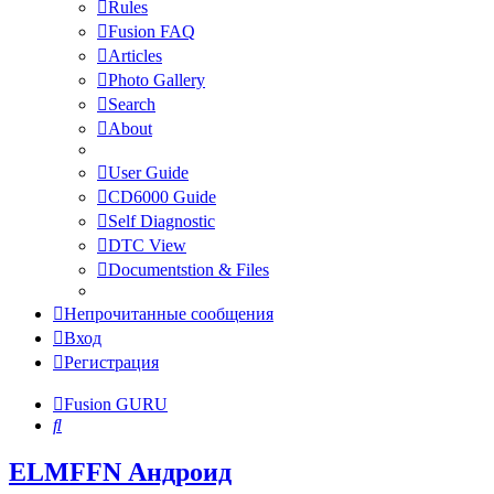
Rules
Fusion FAQ
Articles
Photo Gallery
Search
About
User Guide
CD6000 Guide
Self Diagnostic
DTC View
Documentstion & Files
Непрочитанные сообщения
Вход
Регистрация
Fusion GURU
Поиск
ELMFFN Андроид