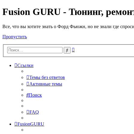
Fusion GURU - Тюнинг, ремонт
Все, что вы хотите знать о Форд Фьюжн, но не знали где спрос
Пропустить
Расширенный
Поиск
поиск
Ссылки
Темы без ответов
Активные темы
Поиск
FAQ
FusionGURU