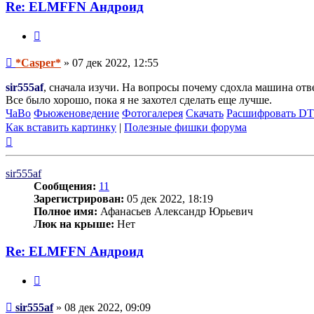
*Casper*
Re: ELMFFN Андроид
Цитата
Сообщение
*Casper*
»
07 дек 2022, 12:55
sir555af
, сначала изучи. На вопросы почему сдохла машина отве
Все было хорошо, пока я не захотел сделать еще лучше.
ЧаВо
Фьюженоведение
Фотогалерея
Скачать
Расшифровать D
Как вставить картинку
|
Полезные фишки форума
Вернуться
к
началу
sir555af
Сообщения:
11
Зарегистрирован:
05 дек 2022, 18:19
Полное имя:
Афанасьев Александр Юрьевич
Люк на крыше:
Нет
Re: ELMFFN Андроид
Цитата
Сообщение
sir555af
»
08 дек 2022, 09:09