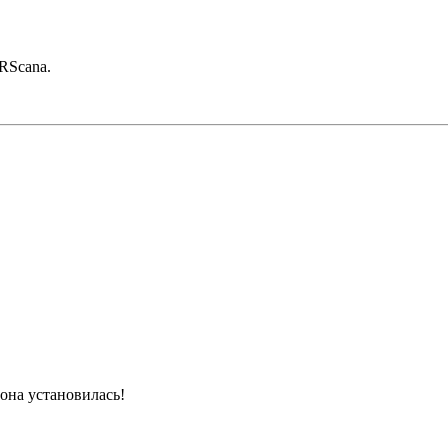
ORScanа.
она установилась!