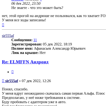
06 дек 2022, 23:50
Не знаете - что это может быть?
нет, этой прогой на андрюше не пользовался, как то хватает F
У меня все ходы записаны!
Вернуться
к
началу
sir555af
Сообщения:
11
Зарегистрирован:
05 дек 2022, 18:19
Полное имя:
Афанасьев Александр Юрьевич
Люк на крыше:
Нет
Re: ELMFFN Андроид
Цитата
Сообщение
sir555af
»
07 дек 2022, 12:26
Понял, спасибо.
У меня вдруг неожиданно скачалась самая первая Альфа. Плюс 
Предполагаю, у неё ниже требования к системе.
Буду пробовать с адаптером уже в авто.