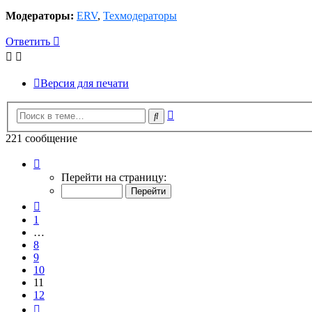
Модераторы:
ERV
,
Техмодераторы
Ответить
Версия для печати
Расширенный
Поиск
поиск
221 сообщение
Страница
11
Перейти на страницу:
из
12
Пред.
1
…
8
9
10
11
12
След.