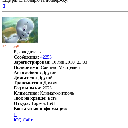
Ещё раз благодарю за поддержку!
Вернуться
к
началу
*Casper*
Руководитель
Сообщения:
42253
Зарегистрирован:
10 янв 2010, 23:33
Полное имя:
Санчело Мастраяни
Автомобиль:
Другой
Двигатель:
Другой
Трансмиссия:
Другая
Год выпуска:
2023
Климатика:
Климат-контроль
Люк на крыше:
Есть
Откуда:
Торжок [69]
Контактная информация:
Контактная
информация
ICQ
Сайт
пользователя