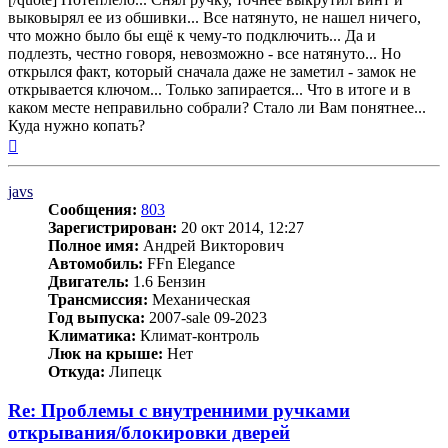
выковырял ее из обшивки... Все натянуто, не нашел ничего,
что можно было бы ещё к чему-то подключить... Да и
подлезть, честно говоря, невозможно - все натянуто... Но
открылся факт, который сначала даже не заметил - замок не
открывается ключом... Только запирается... Что в итоге и в
каком месте неправильно собрали? Стало ли Вам понятнее...
Куда нужно копать?
Вернуться
к
началу
javs
Сообщения:
803
Зарегистрирован:
20 окт 2014, 12:27
Полное имя:
Андрей Викторович
Автомобиль:
FFn Elegance
Двигатель:
1.6 Бензин
Трансмиссия:
Механическая
Год выпуска:
2007-sale 09-2023
Климатика:
Климат-контроль
Люк на крыше:
Нет
Откуда:
Липецк
Re: Проблемы с внутренними ручками
открывания/блокировки дверей