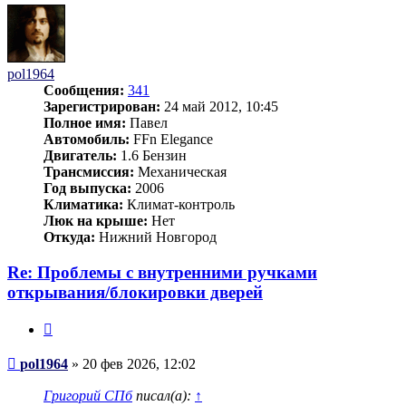
pol1964
Сообщения:
341
Зарегистрирован:
24 май 2012, 10:45
Полное имя:
Павел
Автомобиль:
FFn Elegance
Двигатель:
1.6 Бензин
Трансмиссия:
Механическая
Год выпуска:
2006
Климатика:
Климат-контроль
Люк на крыше:
Нет
Откуда:
Нижний Новгород
Re: Проблемы с внутренними ручками
открывания/блокировки дверей
Цитата
Сообщение
pol1964
»
20 фев 2026, 12:02
Григорий СПб
писал(а):
↑