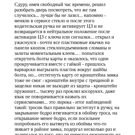
Сдуру, имея свободный час времени, решил
разобрать дверь посмотреть, что же там
случилось... лучше бы не лазил... напомню -
меняли в сервисе стекло и после этого
водительская ручка не активирует ЦЗ и не
возвращается в нейтральное положение после
активации ЦЗ с ключа или сигналки... открыл и
ужаснулся - почти все пластиковые язычки на
панели кнопок стеклоподъемников сломаны и
залиты моментальным клеем... . попытался
открутить болты карты и оказалось, что один
прокручивается вместе с гайкой - пришлось
варварски выгрызать пластик вокруг шайбы
болта, но... отстегнуть карту от кронштейна замка
тоже не смог - кронштейн внутри с трещиной и
защелки никак не выходят из зацепа - кронштейн
пружинит... тысячу раз проклял косоруких. даже
язык не поворачивается назвать их
сервисменами... это лирика - итог наблюдений
такой: тросик был правильно застегнут в ручку, на
закрывание бодро втягивается в обойму троса, на
открывание менее бодро, если посильнее
попробовать его вытянуть из обоймы что-то
звякает в районе замка, подергал несколько раз и
додергался до того, что он перестал реагировать на