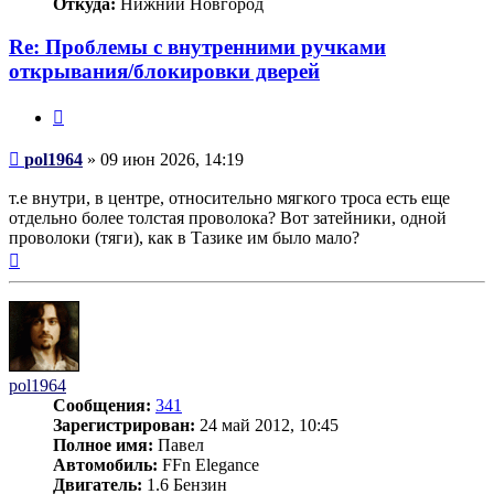
Откуда:
Нижний Новгород
Re: Проблемы с внутренними ручками
открывания/блокировки дверей
Цитата
Сообщение
pol1964
»
09 июн 2026, 14:19
т.е внутри, в центре, относительно мягкого троса есть еще
отдельно более толстая проволока? Вот затейники, одной
проволоки (тяги), как в Тазике им было мало?
Вернуться
к
началу
pol1964
Сообщения:
341
Зарегистрирован:
24 май 2012, 10:45
Полное имя:
Павел
Автомобиль:
FFn Elegance
Двигатель:
1.6 Бензин