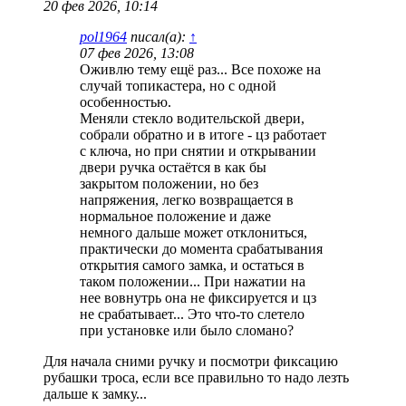
20 фев 2026, 10:14
pol1964
писал(а):
↑
07 фев 2026, 13:08
Оживлю тему ещё раз... Все похоже на
случай топикастера, но с одной
особенностью.
Меняли стекло водительской двери,
собрали обратно и в итоге - цз работает
с ключа, но при снятии и открывании
двери ручка остаётся в как бы
закрытом положении, но без
напряжения, легко возвращается в
нормальное положение и даже
немного дальше может отклониться,
практически до момента срабатывания
открытия самого замка, и остаться в
таком положении... При нажатии на
нее вовнутрь она не фиксируется и цз
не срабатывает... Это что-то слетело
при установке или было сломано?
Для начала сними ручку и посмотри фиксацию
рубашки троса, если все правильно то надо лезть
дальше к замку...