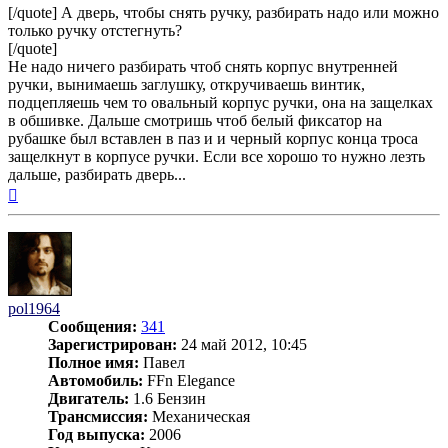
[/quote] А дверь, чтобы снять ручку, разбирать надо или можно
только ручку отстегнуть?
[/quote]
Не надо ничего разбирать чтоб снять корпус внутренней
ручки, вынимаешь заглушку, откручиваешь винтик,
подцепляешь чем то овальный корпус ручки, она на защелках
в обшивке. Дальше смотришь чтоб белый фиксатор на
рубашке был вставлен в паз и и черный корпус конца троса
защелкнут в корпусе ручки. Если все хорошо то нужно лезть
дальше, разбирать дверь...
Вернуться
к
началу
pol1964
Сообщения:
341
Зарегистрирован:
24 май 2012, 10:45
Полное имя:
Павел
Автомобиль:
FFn Elegance
Двигатель:
1.6 Бензин
Трансмиссия:
Механическая
Год выпуска:
2006