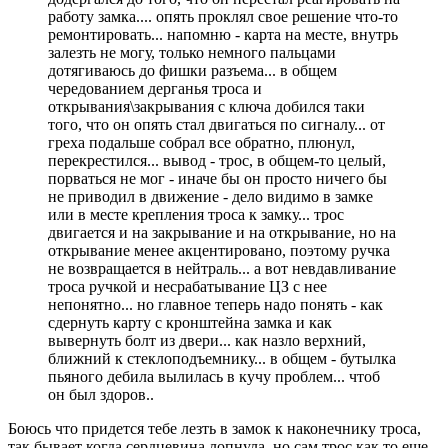
работу замка.... опять проклял свое решение что-то
ремонтировать... напомню - карта на месте, внутрь
залезть не могу, только немного пальцами
дотягиваюсь до фишки разъема... в общем
чередованием дерганья троса и
открывания\закрывания с ключа добился таки
того, что он опять стал двигаться по сигналу... от
греха подальше собрал все обратно, плюнул,
перекрестился... вывод - трос, в общем-то целый,
порваться не мог - иначе бы он просто ничего бы
не приводил в движение - дело видимо в замке
или в месте крепления троса к замку... трос
двигается и на закрывание и на открывание, но на
открывание менее акцентировано, поэтому ручка
не возвращается в нейтраль... а вот невдавливание
троса ручкой и несрабатывание ЦЗ с нее
непонятно... но главное теперь надо понять - как
сдернуть карту с кронштейна замка и как
вывернуть болт из двери... как назло верхний,
ближний к стеклоподъемнику... в общем - бутылка
пьяного дебила вылилась в кучу проблем... чтоб
он был здоров..
Боюсь что придется тебе лезть в замок к наконечнику троса,
так бывает когда сердцевина лопнула, но сам трос как то еще