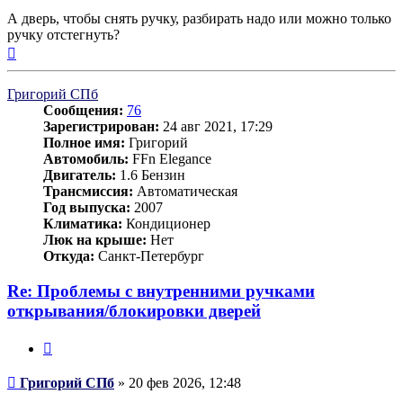
А дверь, чтобы снять ручку, разбирать надо или можно только
ручку отстегнуть?
Вернуться
к
началу
Григорий СПб
Сообщения:
76
Зарегистрирован:
24 авг 2021, 17:29
Полное имя:
Григорий
Автомобиль:
FFn Elegance
Двигатель:
1.6 Бензин
Трансмиссия:
Автоматическая
Год выпуска:
2007
Климатика:
Кондиционер
Люк на крыше:
Нет
Откуда:
Санкт-Петербург
Re: Проблемы с внутренними ручками
открывания/блокировки дверей
Цитата
Сообщение
Григорий СПб
»
20 фев 2026, 12:48