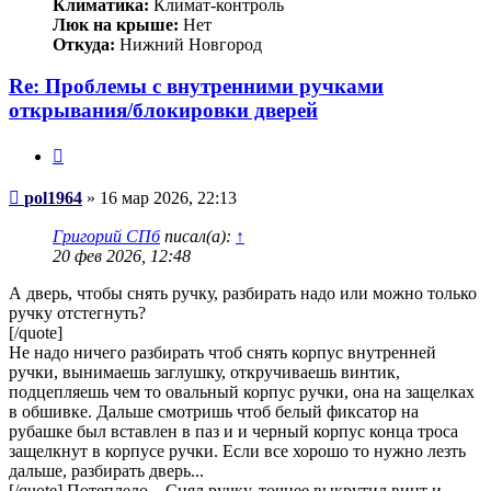
Климатика:
Климат-контроль
Люк на крыше:
Нет
Откуда:
Нижний Новгород
Re: Проблемы с внутренними ручками
открывания/блокировки дверей
Цитата
Сообщение
pol1964
»
16 мар 2026, 22:13
Григорий СПб
писал(а):
↑
20 фев 2026, 12:48
А дверь, чтобы снять ручку, разбирать надо или можно только
ручку отстегнуть?
[/quote]
Не надо ничего разбирать чтоб снять корпус внутренней
ручки, вынимаешь заглушку, откручиваешь винтик,
подцепляешь чем то овальный корпус ручки, она на защелках
в обшивке. Дальше смотришь чтоб белый фиксатор на
рубашке был вставлен в паз и и черный корпус конца троса
защелкнут в корпусе ручки. Если все хорошо то нужно лезть
дальше, разбирать дверь...
[/quote] Потеплело... Снял ручку, точнее выкрутил винт и