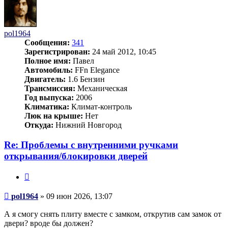
pol1964
Сообщения:
341
Зарегистрирован:
24 май 2012, 10:45
Полное имя:
Павел
Автомобиль:
FFn Elegance
Двигатель:
1.6 Бензин
Трансмиссия:
Механическая
Год выпуска:
2006
Климатика:
Климат-контроль
Люк на крыше:
Нет
Откуда:
Нижний Новгород
Re: Проблемы с внутренними ручками
открывания/блокировки дверей
Цитата
Сообщение
pol1964
»
09 июн 2026, 13:07
А я смогу снять плиту вместе с замком, открутив сам замок от
двери? вроде бы должен?