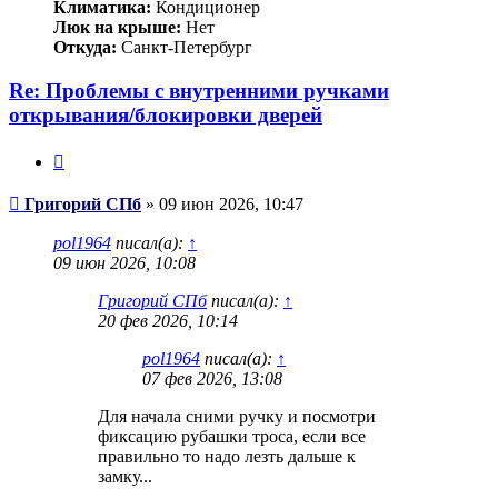
Климатика:
Кондиционер
Люк на крыше:
Нет
Откуда:
Санкт-Петербург
Re: Проблемы с внутренними ручками
открывания/блокировки дверей
Цитата
Сообщение
Григорий СПб
»
09 июн 2026, 10:47
pol1964
писал(а):
↑
09 июн 2026, 10:08
Григорий СПб
писал(а):
↑
20 фев 2026, 10:14
pol1964
писал(а):
↑
07 фев 2026, 13:08
Для начала сними ручку и посмотри
фиксацию рубашки троса, если все
правильно то надо лезть дальше к
замку...