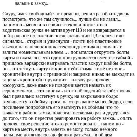
дальше к замку...
Сдуру, имея свободный час времени, решил разобрать дверь
посмотреть, что же там случилось... лучше бы не лазил...
напомню - меняли в сервисе стекло и после этого
водительская ручка не активирует ЦЗ и не возвращается в
нейтральное положение после активации ЦЗ с ключа или
сигналки... открыл и ужаснулся - почти все пластиковые
язычки на панели кнопок стеклоподъемников сломаны и
залиты моментальным клеем... . попытался открутить болты
карты и оказалось, что один прокручивается вместе с гайкой -
пришлось варварски выгрызать пластик вокруг шайбы болта,
но... отстегнуть карту от кронштейна замка тоже не смог -
кронштейн внутри с трещиной и защелки никак не выходят из
зацепа - кронштейн пружинит... тысячу раз проклял
косоруких. даже язык не поворачивается назвать их
сервисменами... это лирика - итог наблюдений такой: тросик
был правильно застегнут в ручку, на закрывание бодро
втягивается в обойму троса, на открывание менее бодро, если
посильнее попробовать его вытянуть из обоймы что-то
звякает в районе замка, подергал несколько раз и додергался
до того, что он перестал реагировать на работу замка.... опять
проклял свое решение что-то ремонтировать... напомню -
карта на месте, внутрь залезть не могу, только немного
пальцами дотягиваюсь до фишки разъема... в общем