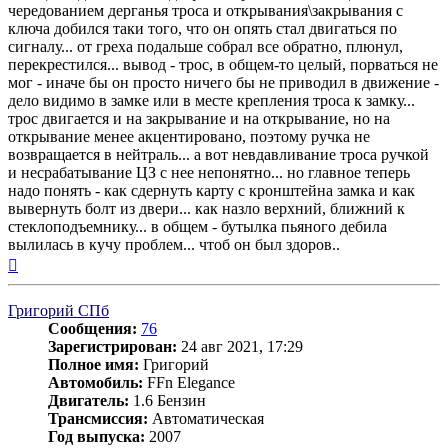
чередованием дерганья троса и открывания\закрывания с
ключа добился таки того, что он опять стал двигаться по
сигналу... от греха подальше собрал все обратно, плюнул,
перекрестился... вывод - трос, в общем-то целый, порваться не
мог - иначе бы он просто ничего бы не приводил в движение -
дело видимо в замке или в месте крепления троса к замку...
трос двигается и на закрывание и на открывание, но на
открывание менее акцентировано, поэтому ручка не
возвращается в нейтраль... а вот невдавливание троса ручкой
и несрабатывание ЦЗ с нее непонятно... но главное теперь
надо понять - как сдернуть карту с кронштейна замка и как
вывернуть болт из двери... как назло верхний, ближний к
стеклоподъемнику... в общем - бутылка пьяного дебила
вылилась в кучу проблем... чтоб он был здоров..
Вернуться
к
началу
Григорий СПб
Сообщения:
76
Зарегистрирован:
24 авг 2021, 17:29
Полное имя:
Григорий
Автомобиль:
FFn Elegance
Двигатель:
1.6 Бензин
Трансмиссия:
Автоматическая
Год выпуска:
2007