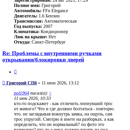
Зарегистрирован:
24 авг 2021, 17:29
Полное имя:
Григорий
Автомобиль:
FFn Elegance
Двигатель:
1.6 Бензин
Трансмиссия:
Автоматическая
Год выпуска:
2007
Климатика:
Кондиционер
Люк на крыше:
Нет
Откуда:
Санкт-Петербург
Re: Проблемы с внутренними ручками
открывания/блокировки дверей
Цитата
Сообщение
Григорий СПб
»
11 июн 2026, 13:12
pol1964
писал(а):
↑
11 июн 2026, 10:33
кто-то подскажет - как отличить лопнувший трос
от живого? Что и где должно болтаться - повторю.
что. не заглядывая вовнутрь замка, на ощупь, сам
трос упругий. Смотрю в инете на разборках. а как
определить, что он нормальный? по фото это
возможно? что-то у него должно висеть на пол-