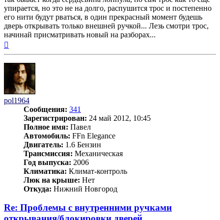
упирается, но это не на долго, распушится трос и постепенно
его нити будут рваться, в один прекрасный момент будешь
дверь открывать только внешней ручкой... Лезь смотри трос,
начинай присматривать новый на разборах...
Вернуться
к
началу
pol1964
Сообщения:
341
Зарегистрирован:
24 май 2012, 10:45
Полное имя:
Павел
Автомобиль:
FFn Elegance
Двигатель:
1.6 Бензин
Трансмиссия:
Механическая
Год выпуска:
2006
Климатика:
Климат-контроль
Люк на крыше:
Нет
Откуда:
Нижний Новгород
Re: Проблемы с внутренними ручками
открывания/блокировки дверей