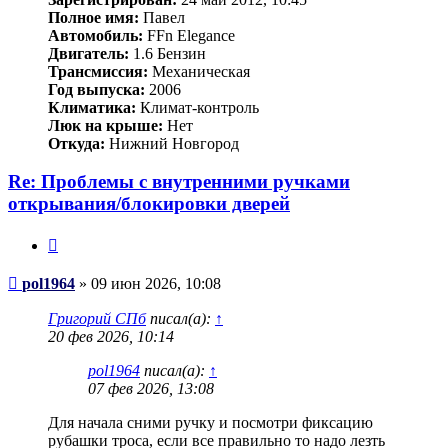
Полное имя:
Павел
Автомобиль:
FFn Elegance
Двигатель:
1.6 Бензин
Трансмиссия:
Механическая
Год выпуска:
2006
Климатика:
Климат-контроль
Люк на крыше:
Нет
Откуда:
Нижний Новгород
Re: Проблемы с внутренними ручками
открывания/блокировки дверей
Цитата
Сообщение
pol1964
»
09 июн 2026, 10:08
Григорий СПб
писал(а):
↑
20 фев 2026, 10:14
pol1964
писал(а):
↑
07 фев 2026, 13:08
Для начала сними ручку и посмотри фиксацию
рубашки троса, если все правильно то надо лезть