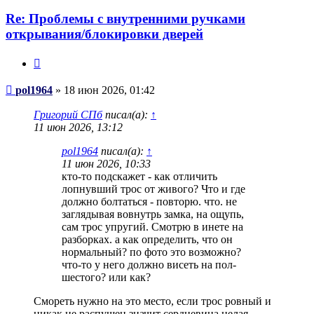
Re: Проблемы с внутренними ручками
открывания/блокировки дверей
Цитата
Сообщение
pol1964
»
18 июн 2026, 01:42
Григорий СПб
писал(а):
↑
11 июн 2026, 13:12
pol1964
писал(а):
↑
11 июн 2026, 10:33
кто-то подскажет - как отличить
лопнувший трос от живого? Что и где
должно болтаться - повторю. что. не
заглядывая вовнутрь замка, на ощупь,
сам трос упругий. Смотрю в инете на
разборках. а как определить, что он
нормальный? по фото это возможно?
что-то у него должно висеть на пол-
шестого? или как?
Смореть нужно на это место, если трос ровный и
никак не распушен значит сердцевина целая