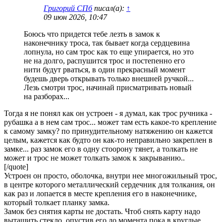
Григорий СПб
писал(а):
↑
09 июн 2026, 10:47
Боюсь что придется тебе лезть в замок к
наконечнику троса, так бывает когда сердцевина
лопнула, но сам трос как то еще упирается, но это
не на долго, распушится трос и постепенно его
нити будут рваться, в один прекрасный момент
будешь дверь открывать только внешней ручкой...
Лезь смотри трос, начинай присматривать новый
на разборах...
Тогда я не понял как он устроен - я думал, как трос ручника -
рубашка а в нем сам трос... может там есть какое-то крепление
к самому замку? по принудительному натяжению он кажется
целым, кажется как будто он как-то неправильно закреплен в
замке... раз замок его в одну стоорону тянет, а толкать не
может и трос не может толкать замок к закрыванию..
[/quote]
Устроен он просто, оболочка, внутри нее многожильный трос,
в центре которого металлический сердечник для толкания, он
как раз и лопается в месте крепления его в наконечнике,
который толкает планку замка.
Замок без снятия карты не достать. Чтоб снять карту надо
вытащить стекло, опустив его до момента пока в круглые