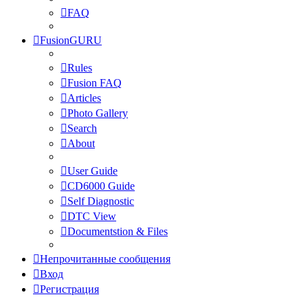
FAQ
FusionGURU
Rules
Fusion FAQ
Articles
Photo Gallery
Search
About
User Guide
CD6000 Guide
Self Diagnostic
DTC View
Documentstion & Files
Непрочитанные сообщения
Вход
Регистрация