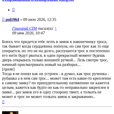
Цитата
Сообщение
pol1964
»
09 июн 2026, 12:35
Григорий СПб
писал(а):
↑
09 июн 2026, 10:47
Боюсь что придется тебе лезть в замок к наконечнику троса,
так бывает когда сердцевина лопнула, но сам трос как то еще
упирается, но это не на долго, распушится трос и постепенно
его нити будут рваться, в один прекрасный момент будешь
дверь открывать только внешней ручкой... Лезь смотри трос,
начинай присматривать новый на разборах...
[/quote]
Тогда я не понял как он устроен - я думал, как трос ручника -
рубашка а в нем сам трос... может там есть какое-то крепление
к самому замку? по принудительному натяжению он кажется
целым, кажется как будто он как-то неправильно закреплен в
замке... раз замок его в одну стоорону тянет, а толкать не
может и трос не может толкать замок к закрыванию..
Вернуться
к
началу