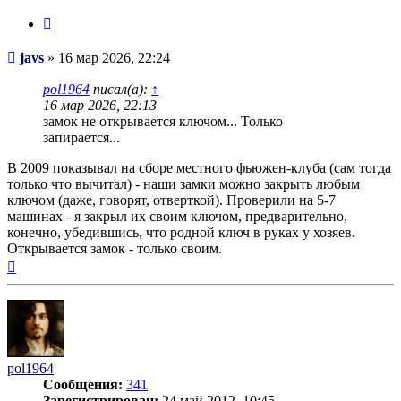
Цитата
Сообщение
javs
»
16 мар 2026, 22:24
pol1964
писал(а):
↑
16 мар 2026, 22:13
замок не открывается ключом... Только
запирается...
В 2009 показывал на сборе местного фьюжен-клуба (сам тогда
только что вычитал) - наши замки можно закрыть любым
ключом (даже, говорят, отверткой). Проверили на 5-7
машинах - я закрыл их своим ключом, предварительно,
конечно, убедившись, что родной ключ в руках у хозяев.
Открывается замок - только своим.
Вернуться
к
началу
pol1964
Сообщения:
341
Зарегистрирован:
24 май 2012, 10:45