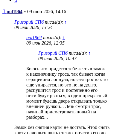
Сообщение
pol1964
»
09 июн 2026, 14:16
Григорий СПб
писал(а):
↑
09 июн 2026, 13:24
pol1964
писал(а):
↑
09 июн 2026, 12:35
Григорий СПб
писал(а):
↑
09 июн 2026, 10:47
Боюсь что придется тебе лезть в замок
к наконечнику троса, так бывает когда
сердцевина лопнула, но сам трос как то
еще упирается, но это не на долго,
распушится трос и постепенно его
нити будут рваться, в один прекрасный
момент будешь дверь открывать только
внешней ручкой... Лезь смотри трос,
начинай присматривать новый на
разборах...
Замок без снятия карты не достать. Чтоб снять
карту надо вытащить стекло, опустив его до