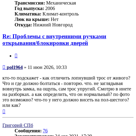
Трансмиссия:
Механическая
Год выпуска:
2006
Климатика:
Климат-контроль
Люк на крыше:
Нет
Откуда:
Нижний Новгород
Re: Проблемы с внутренними ручками
открывания/блокировки дверей
Цитата
Сообщение
pol1964
»
11 июн 2026, 10:33
кто-то подскажет - как отличить лопнувший трос от живого?
Что и где должно болтаться - повторю. что. не заглядывая
вовнутрь замка, на ощупь, сам трос упругий. Смотрю в инете
на разборках. а как определить, что он нормальный? по фото
это возможно? что-то у него должно висеть на пол-шестого?
или как?
Вернуться
к
началу
Григорий СПб
Сообщения:
76