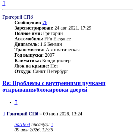
Вернуться
к
началу
Григорий СПб
Сообщения:
76
Зарегистрирован:
24 авг 2021, 17:29
Полное имя:
Григорий
Автомобиль:
FFn Elegance
Двигатель:
1.6 Бензин
Трансмиссия:
Автоматическая
Год выпуска:
2007
Климатика:
Кондиционер
Люк на крыше:
Нет
Откуда:
Санкт-Петербург
Re: Проблемы с внутренними ручками
открывания/блокировки дверей
Цитата
Сообщение
Григорий СПб
»
09 июн 2026, 13:24
pol1964
писал(а):
↑
09 июн 2026, 12:35