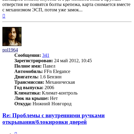
отверстия не появятся болты крепежа, карта снимается вместе
с механизмом ЭСП, потом уже замок...
Вернуться
к
началу
pol1964
Сообщения:
341
Зарегистрирован:
24 май 2012, 10:45
Полное имя:
Павел
Автомобиль:
FFn Elegance
Двигатель:
1.6 Бензин
Трансмиссия:
Механическая
Год выпуска:
2006
Климатика:
Климат-контроль
Люк на крыше:
Нет
Откуда:
Нижний Новгород
Re: Проблемы с внутренними ручками
открывания/блокировки дверей
Цитата