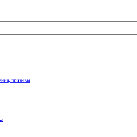
ения, призывы
ка