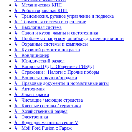
↳ Механическая КПП
↳ Роботизированая КПП
↳ Трансмиссия, рулевое управление и подвеска
↳ Тормозная система и сцепление
↳ Выхлопная система
↳ Салон и кузов, лампы и светотехника
↳ Проблемы с запуском, ошибки, др. неисправности
↳ Охранные системы и комплексы
↳ Кузовной ремонт и покраска
↳ Кондиционер
↳ Юридический раздел
↳ Вопросы ПДД :: Общение с ГИБДД
↳ Страховки :: Налоги :: Прочие поборы
↳ Вопросы покупки/продажи
↳ Правовые документы и нормативные акты
↳ Автохимия
↳ Лаки / краски
↳ Чистящие / моющие стредства
↳ Клеевые составы / герметики
↳ Хозяйственный раздел
↳ Электроника
↳ Коды для магнитол серии V
↳ Мой Ford Fusion :: Гараж