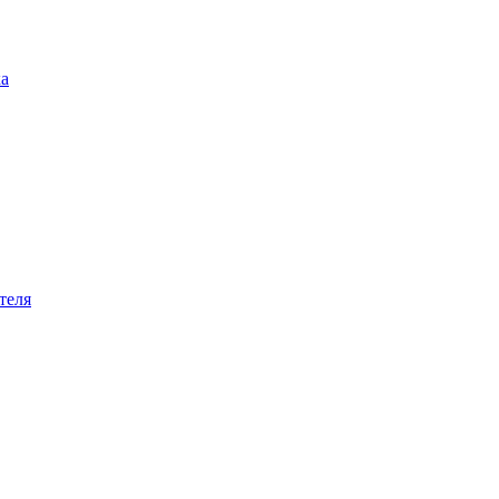
ка
теля