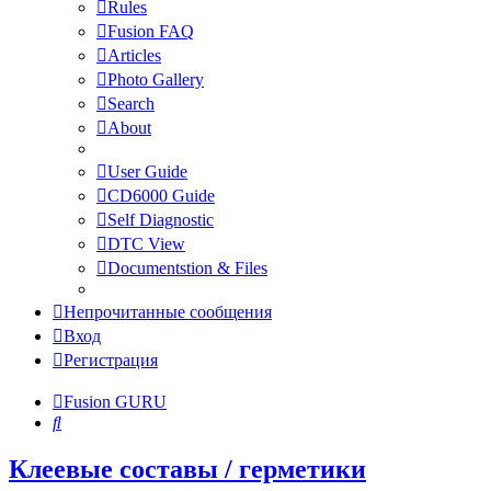
Rules
Fusion FAQ
Articles
Photo Gallery
Search
About
User Guide
CD6000 Guide
Self Diagnostic
DTC View
Documentstion & Files
Непрочитанные сообщения
Вход
Регистрация
Fusion GURU
Поиск
Клеевые составы / герметики