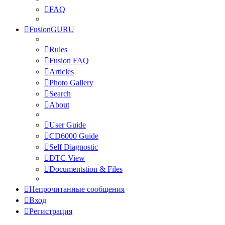
FAQ
FusionGURU
Rules
Fusion FAQ
Articles
Photo Gallery
Search
About
User Guide
CD6000 Guide
Self Diagnostic
DTC View
Documentstion & Files
Непрочитанные сообщения
Вход
Регистрация