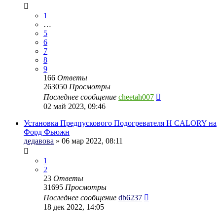
1
…
5
6
7
8
9
166
Ответы
263050
Просмотры
Последнее сообщение
cheetah007
02 май 2023, 09:46
Установка Предпускового Подогревателя H CALORY на
Форд Фьюжн
дедавова
» 06 мар 2022, 08:11
1
2
23
Ответы
31695
Просмотры
Последнее сообщение
db6237
18 дек 2022, 14:05