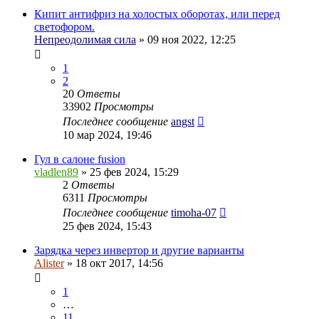
Кипит антифриз на холостых оборотах, или перед
светофором.
Непреодолимая сила
» 09 ноя 2022, 12:25
1
2
20
Ответы
33902
Просмотры
Последнее сообщение
angst
10 мар 2024, 19:46
Гул в салоне fusion
vladlen89
» 25 фев 2024, 15:29
2
Ответы
6311
Просмотры
Последнее сообщение
timoha-07
25 фев 2024, 15:43
Зарядка через инвертор и другие варианты
Alister
» 18 окт 2017, 14:56
1
…
11