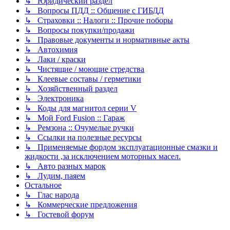
↳ Юридический раздел
↳ Вопросы ПДД :: Общение с ГИБДД
↳ Страховки :: Налоги :: Прочие поборы
↳ Вопросы покупки/продажи
↳ Правовые документы и нормативные акты
↳ Автохимия
↳ Лаки / краски
↳ Чистящие / моющие стредства
↳ Клеевые составы / герметики
↳ Хозяйственный раздел
↳ Электроника
↳ Коды для магнитол серии V
↳ Мой Ford Fusion :: Гараж
↳ Ремзона :: Очумелые ручки
↳ Ссылки на полезные ресурсы
↳ Применяемые фордом эксплуатационные смазки и
жидкости ,за исключением моторных масел.
↳ Авто разных марок
↳ Лудим, паяем
Остальное
↳ Глас народа
↳ Коммерческие предложения
↳ Гостевой форум