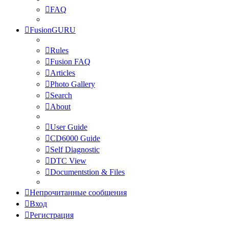
FAQ
FusionGURU
Rules
Fusion FAQ
Articles
Photo Gallery
Search
About
User Guide
CD6000 Guide
Self Diagnostic
DTC View
Documentstion & Files
Непрочитанные сообщения
Вход
Регистрация