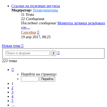
последнему
сообщению
Ссылки на полезные ресурсы
Модератор:
Техмодераторы
11
Темы
22
Сообщения
Последнее сообщение
Моменты затяжки резьбовых
сое…
Перейти
Сергейsp
к
19 апр 2017, 08:25
последнему
сообщению
Новая тема
Расширенный
Поиск
поиск
223 темы
Страница
1
Перейти на страницу:
из
12
1
2
3
4
5
…