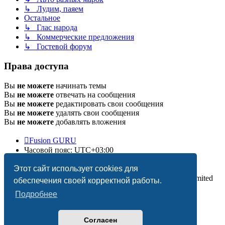
↳ Лудим, паяем
Остальное
↳ Глас народа
↳ Коммерческие предложения
↳ Гостевой форум
Права доступа
Вы
не можете
начинать темы
Вы
не можете
отвечать на сообщения
Вы
не можете
редактировать свои сообщения
Вы
не можете
удалять свои сообщения
Вы
не можете
добавлять вложения
Fusion GURU
Часовой пояс:
UTC+03:00
Удалить cookies
Этот сайт использует cookies для
Создано на основе
phpBB
® Forum Software © phpBB Limited
обеспечения своей корректной работы.
Подробнее
Согласен