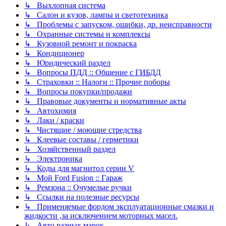
↳ Выхлопная система
↳ Салон и кузов, лампы и светотехника
↳ Проблемы с запуском, ошибки, др. неисправности
↳ Охранные системы и комплексы
↳ Кузовной ремонт и покраска
↳ Кондиционер
↳ Юридический раздел
↳ Вопросы ПДД :: Общение с ГИБДД
↳ Страховки :: Налоги :: Прочие поборы
↳ Вопросы покупки/продажи
↳ Правовые документы и нормативные акты
↳ Автохимия
↳ Лаки / краски
↳ Чистящие / моющие стредства
↳ Клеевые составы / герметики
↳ Хозяйственный раздел
↳ Электроника
↳ Коды для магнитол серии V
↳ Мой Ford Fusion :: Гараж
↳ Ремзона :: Очумелые ручки
↳ Ссылки на полезные ресурсы
↳ Применяемые фордом эксплуатационные смазки и
жидкости ,за исключением моторных масел.
↳ Авто разных марок