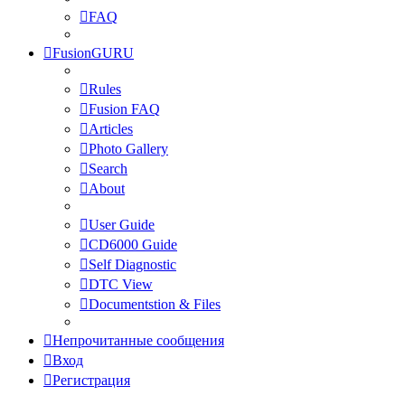
FAQ
FusionGURU
Rules
Fusion FAQ
Articles
Photo Gallery
Search
About
User Guide
CD6000 Guide
Self Diagnostic
DTC View
Documentstion & Files
Непрочитанные сообщения
Вход
Регистрация