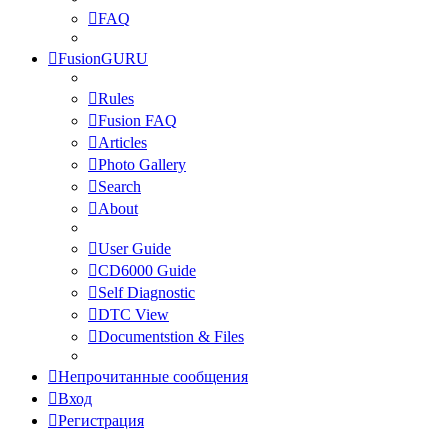
FAQ
FusionGURU
Rules
Fusion FAQ
Articles
Photo Gallery
Search
About
User Guide
CD6000 Guide
Self Diagnostic
DTC View
Documentstion & Files
Непрочитанные сообщения
Вход
Регистрация