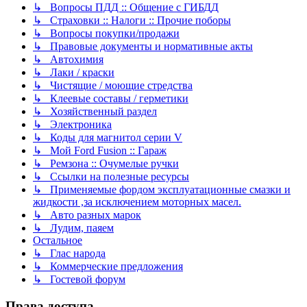
↳ Вопросы ПДД :: Общение с ГИБДД
↳ Страховки :: Налоги :: Прочие поборы
↳ Вопросы покупки/продажи
↳ Правовые документы и нормативные акты
↳ Автохимия
↳ Лаки / краски
↳ Чистящие / моющие стредства
↳ Клеевые составы / герметики
↳ Хозяйственный раздел
↳ Электроника
↳ Коды для магнитол серии V
↳ Мой Ford Fusion :: Гараж
↳ Ремзона :: Очумелые ручки
↳ Ссылки на полезные ресурсы
↳ Применяемые фордом эксплуатационные смазки и
жидкости ,за исключением моторных масел.
↳ Авто разных марок
↳ Лудим, паяем
Остальное
↳ Глас народа
↳ Коммерческие предложения
↳ Гостевой форум
Права доступа