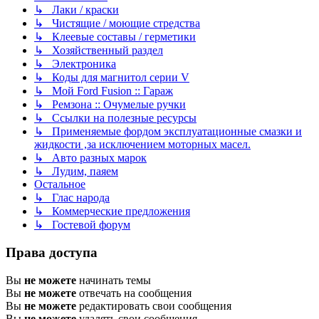
↳ Лаки / краски
↳ Чистящие / моющие стредства
↳ Клеевые составы / герметики
↳ Хозяйственный раздел
↳ Электроника
↳ Коды для магнитол серии V
↳ Мой Ford Fusion :: Гараж
↳ Ремзона :: Очумелые ручки
↳ Ссылки на полезные ресурсы
↳ Применяемые фордом эксплуатационные смазки и
жидкости ,за исключением моторных масел.
↳ Авто разных марок
↳ Лудим, паяем
Остальное
↳ Глас народа
↳ Коммерческие предложения
↳ Гостевой форум
Права доступа
Вы
не можете
начинать темы
Вы
не можете
отвечать на сообщения
Вы
не можете
редактировать свои сообщения
Вы
не можете
удалять свои сообщения