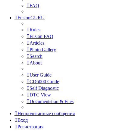
FAQ
FusionGURU
Rules
Fusion FAQ
Articles
Photo Gallery
Search
About
User Guide
CD6000 Guide
Self Diagnostic
DTC View
Documentstion & Files
Непрочитанные сообщения
Вход
Регистрация