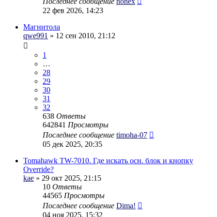
Последнее сообщение
nonex
22 фев 2026, 14:23
Магнитола
qwe991
» 12 сен 2010, 21:12
1
…
28
29
30
31
32
638
Ответы
642841
Просмотры
Последнее сообщение
timoha-07
05 дек 2025, 20:35
Tomahawk TW-7010. Где искать осн. блок и кнопку
Override?
kae
» 29 окт 2025, 21:15
10
Ответы
44565
Просмотры
Последнее сообщение
Dima!
04 ноя 2025, 15:32