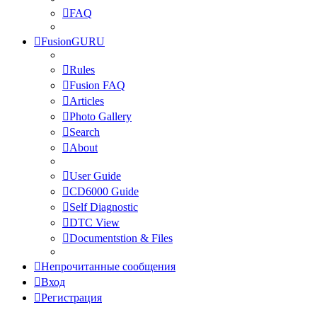
FAQ
FusionGURU
Rules
Fusion FAQ
Articles
Photo Gallery
Search
About
User Guide
CD6000 Guide
Self Diagnostic
DTC View
Documentstion & Files
Непрочитанные сообщения
Вход
Регистрация