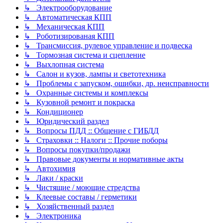
↳ Электрооборудование
↳ Автоматическая КПП
↳ Механическая КПП
↳ Роботизированая КПП
↳ Трансмиссия, рулевое управление и подвеска
↳ Тормозная система и сцепление
↳ Выхлопная система
↳ Салон и кузов, лампы и светотехника
↳ Проблемы с запуском, ошибки, др. неисправности
↳ Охранные системы и комплексы
↳ Кузовной ремонт и покраска
↳ Кондиционер
↳ Юридический раздел
↳ Вопросы ПДД :: Общение с ГИБДД
↳ Страховки :: Налоги :: Прочие поборы
↳ Вопросы покупки/продажи
↳ Правовые документы и нормативные акты
↳ Автохимия
↳ Лаки / краски
↳ Чистящие / моющие стредства
↳ Клеевые составы / герметики
↳ Хозяйственный раздел
↳ Электроника