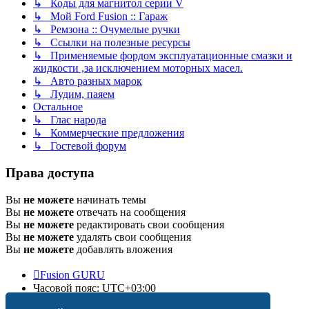
↳ Коды для магнитол серии V
↳ Мой Ford Fusion :: Гараж
↳ Ремзона :: Очумелые ручки
↳ Ссылки на полезные ресурсы
↳ Применяемые фордом эксплуатационные смазки и
жидкости ,за исключением моторных масел.
↳ Авто разных марок
↳ Лудим, паяем
Остальное
↳ Глас народа
↳ Коммерческие предложения
↳ Гостевой форум
Права доступа
Вы
не можете
начинать темы
Вы
не можете
отвечать на сообщения
Вы
не можете
редактировать свои сообщения
Вы
не можете
удалять свои сообщения
Вы
не можете
добавлять вложения
Fusion GURU
Часовой пояс:
UTC+03:00
Удалить cookies