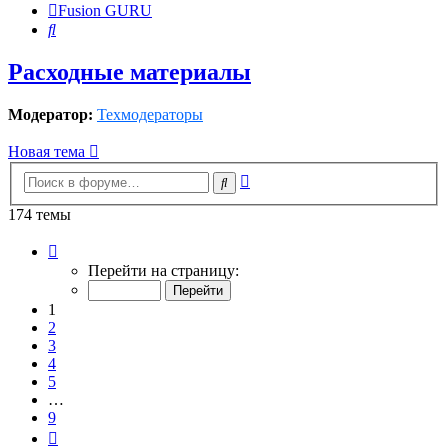
Fusion GURU
Поиск
Расходные материалы
Модератор:
Техмодераторы
Новая тема
Расширенный
Поиск
поиск
174 темы
Страница
1
Перейти на страницу:
из
9
1
2
3
4
5
…
9
След.