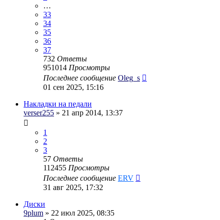
…
33
34
35
36
37
732
Ответы
951014
Просмотры
Последнее сообщение
Oleg_s
01 сен 2025, 15:16
Накладки на педали
verser255
» 21 апр 2014, 13:37
1
2
3
57
Ответы
112455
Просмотры
Последнее сообщение
ERV
31 авг 2025, 17:32
Диски
9plum
» 22 июл 2025, 08:35