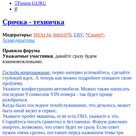
Fusion GURU
Поиск
Срочка - техничка
Модераторы:
SHA134
,
fidel1970
,
ERV
,
*Casper*
,
Техмодераторы
Правила форума
Уважаемые участники
, давайте сразу будем
взаимовежливыми.
Господа вопрошающие
, перво наперво успокойтесь, сделайте
глубокий вдох. А теперь как можно подробнее опишите свою
проблему.
Укажите конфигурацию автомобиля. Можно также написать
последние 9 символов VIN номера - так будет проще
разобраться.
Когда было последнее техобслуживание, что делалось, может
быть иной визит в сервис.
Укажите пробег машины, если есть ГБО, укажите и это.
Старайтесь писать грамотно и без паники. Форум довольно
инертен, возможно, что ответ будет не сразу. Если ответ
нужен очень срочно, поставьте перед названием темы три