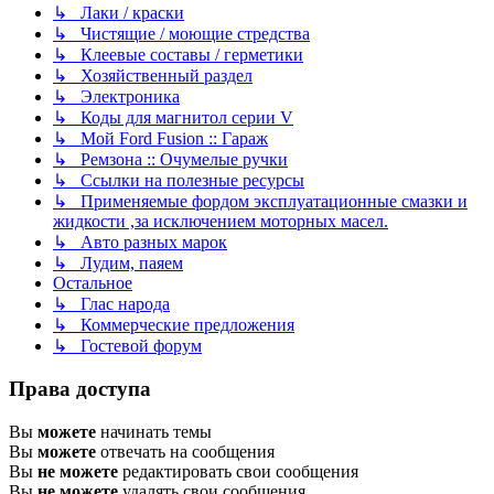
↳ Лаки / краски
↳ Чистящие / моющие стредства
↳ Клеевые составы / герметики
↳ Хозяйственный раздел
↳ Электроника
↳ Коды для магнитол серии V
↳ Мой Ford Fusion :: Гараж
↳ Ремзона :: Очумелые ручки
↳ Ссылки на полезные ресурсы
↳ Применяемые фордом эксплуатационные смазки и
жидкости ,за исключением моторных масел.
↳ Авто разных марок
↳ Лудим, паяем
Остальное
↳ Глас народа
↳ Коммерческие предложения
↳ Гостевой форум
Права доступа
Вы
можете
начинать темы
Вы
можете
отвечать на сообщения
Вы
не можете
редактировать свои сообщения
Вы
не можете
удалять свои сообщения