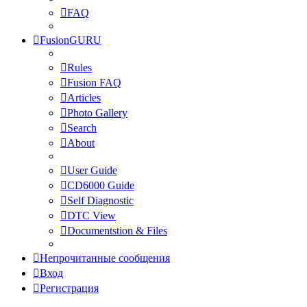
FAQ
FusionGURU
Rules
Fusion FAQ
Articles
Photo Gallery
Search
About
User Guide
CD6000 Guide
Self Diagnostic
DTC View
Documentstion & Files
Непрочитанные сообщения
Вход
Регистрация