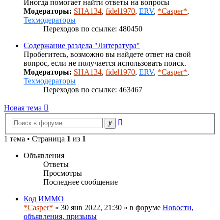
Иногда помогает найти ответы на вопросы
Модераторы:
SHA134
,
fidel1970
,
ERV
,
*Casper*
,
Техмодераторы
Переходов по ссылке: 480450
Содержание раздела "Литература"
Пробегитесь, возможно вы найдете ответ на свой
вопрос, если не получается использовать поиск.
Модераторы:
SHA134
,
fidel1970
,
ERV
,
*Casper*
,
Техмодераторы
Переходов по ссылке: 463467
Новая тема
Расширенный
Поиск
поиск
1 тема • Страница
1
из
1
Объявления
Ответы
Просмотры
Последнее сообщение
Код ИММО
*Casper*
» 30 янв 2022, 21:30 » в форуме
Новости,
объявления, призывы