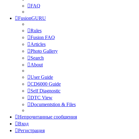
FAQ
FusionGURU
Rules
Fusion FAQ
Articles
Photo Gallery
Search
About
User Guide
CD6000 Guide
Self Diagnostic
DTC View
Documentstion & Files
Непрочитанные сообщения
Вход
Регистрация