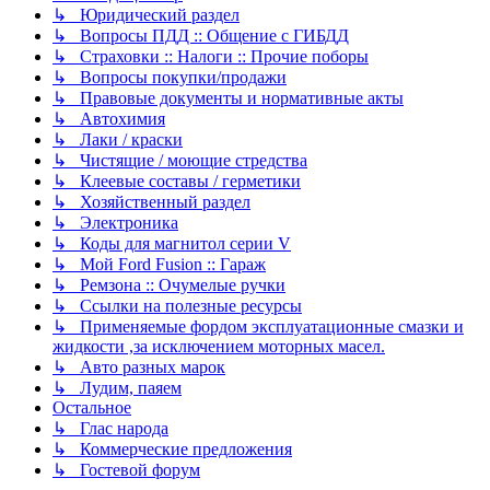
↳ Юридический раздел
↳ Вопросы ПДД :: Общение с ГИБДД
↳ Страховки :: Налоги :: Прочие поборы
↳ Вопросы покупки/продажи
↳ Правовые документы и нормативные акты
↳ Автохимия
↳ Лаки / краски
↳ Чистящие / моющие стредства
↳ Клеевые составы / герметики
↳ Хозяйственный раздел
↳ Электроника
↳ Коды для магнитол серии V
↳ Мой Ford Fusion :: Гараж
↳ Ремзона :: Очумелые ручки
↳ Ссылки на полезные ресурсы
↳ Применяемые фордом эксплуатационные смазки и
жидкости ,за исключением моторных масел.
↳ Авто разных марок
↳ Лудим, паяем
Остальное
↳ Глас народа
↳ Коммерческие предложения
↳ Гостевой форум