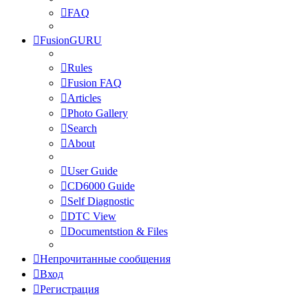
FAQ
FusionGURU
Rules
Fusion FAQ
Articles
Photo Gallery
Search
About
User Guide
CD6000 Guide
Self Diagnostic
DTC View
Documentstion & Files
Непрочитанные сообщения
Вход
Регистрация