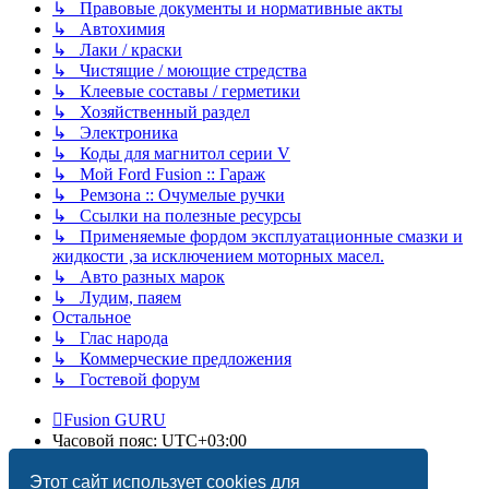
↳ Правовые документы и нормативные акты
↳ Автохимия
↳ Лаки / краски
↳ Чистящие / моющие стредства
↳ Клеевые составы / герметики
↳ Хозяйственный раздел
↳ Электроника
↳ Коды для магнитол серии V
↳ Мой Ford Fusion :: Гараж
↳ Ремзона :: Очумелые ручки
↳ Ссылки на полезные ресурсы
↳ Применяемые фордом эксплуатационные смазки и
жидкости ,за исключением моторных масел.
↳ Авто разных марок
↳ Лудим, паяем
Остальное
↳ Глас народа
↳ Коммерческие предложения
↳ Гостевой форум
Fusion GURU
Часовой пояс:
UTC+03:00
Удалить cookies
Этот сайт использует cookies для