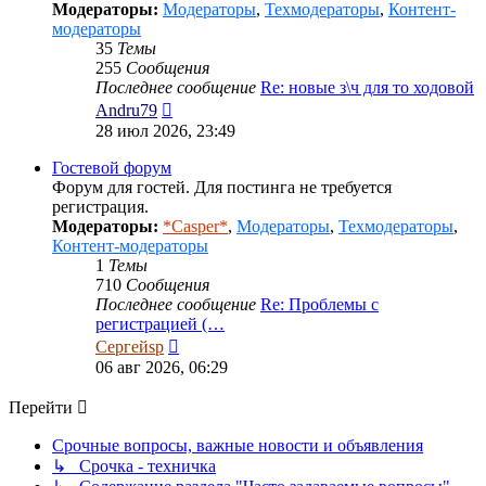
Модераторы:
Модераторы
,
Техмодераторы
,
Контент-
модераторы
35
Темы
255
Сообщения
Последнее сообщение
Re: новые з\ч для то ходовой
Перейти
Andru79
к
28 июл 2026, 23:49
последнему
сообщению
Гостевой форум
Форум для гостей. Для постинга не требуется
регистрация.
Модераторы:
*Casper*
,
Модераторы
,
Техмодераторы
,
Контент-модераторы
1
Темы
710
Сообщения
Последнее сообщение
Re: Проблемы с
регистрацией (…
Перейти
Сергейsp
к
06 авг 2026, 06:29
последнему
сообщению
Перейти
Срочные вопросы, важные новости и объявления
↳ Срочка - техничка