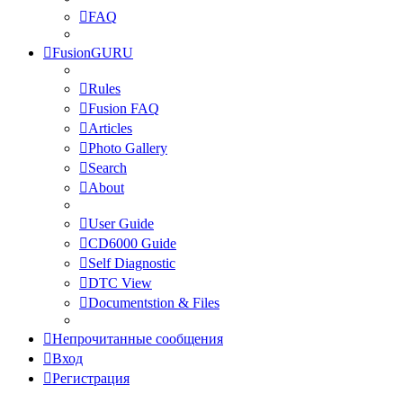
FAQ
FusionGURU
Rules
Fusion FAQ
Articles
Photo Gallery
Search
About
User Guide
CD6000 Guide
Self Diagnostic
DTC View
Documentstion & Files
Непрочитанные сообщения
Вход
Регистрация