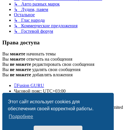
↳ Авто разных марок
↳ Лудим, паяем
Остальное
↳ Глас народа
↳ Коммерческие предложения
↳ Гостевой форум
Права доступа
Вы
можете
начинать темы
Вы
можете
отвечать на сообщения
Вы
не можете
редактировать свои сообщения
Вы
не можете
удалять свои сообщения
Вы
не можете
добавлять вложения
Fusion GURU
Часовой пояс:
UTC+03:00
Удалить cookies
Этот сайт использует cookies для
Создано на основе
phpBB
® Forum Software © phpBB Limited
обеспечения своей корректной работы.
Подробнее