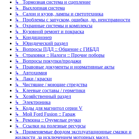
↳ Тормозная система и сцепление
↳ Выхлопная система
↳ Салон и кузов, лампы и светотехника
↳ Проблемы с запуском, ошибки, др. неисправности
↳ Охранные системы и комплексы
↳ Кузовной ремонт и покраска
↳ Кондиционер
↳ Юридический раздел
↳ Вопросы ПДД :: Общение с ГИБДД
↳ Страховки :: Налоги :: Прочие поборы
↳ Вопросы покупки/продажи
↳ Правовые документы и нормативные акты
↳ Автохимия
↳ Лаки / краски
↳ Чистящие / моющие стредства
↳ Клеевые составы / герметики
↳ Хозяйственный раздел
↳ Электроника
↳ Коды для магнитол серии V
↳ Мой Ford Fusion :: Гараж
↳ Ремзона :: Очумелые ручки
↳ Ссылки на полезные ресурсы
↳ Применяемые фордом эксплуатационные смазки и
жидкости ,за исключением моторных масел.