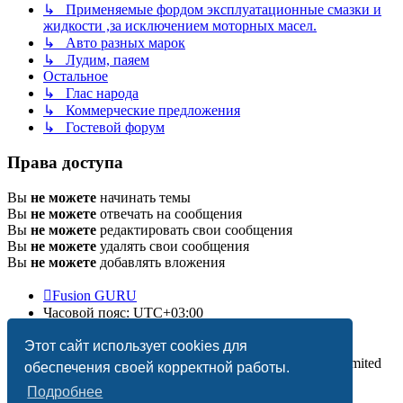
↳ Применяемые фордом эксплуатационные смазки и
жидкости ,за исключением моторных масел.
↳ Авто разных марок
↳ Лудим, паяем
Остальное
↳ Глас народа
↳ Коммерческие предложения
↳ Гостевой форум
Права доступа
Вы
не можете
начинать темы
Вы
не можете
отвечать на сообщения
Вы
не можете
редактировать свои сообщения
Вы
не можете
удалять свои сообщения
Вы
не можете
добавлять вложения
Fusion GURU
Часовой пояс:
UTC+03:00
Удалить cookies
Этот сайт использует cookies для
Создано на основе
phpBB
® Forum Software © phpBB Limited
обеспечения своей корректной работы.
Подробнее