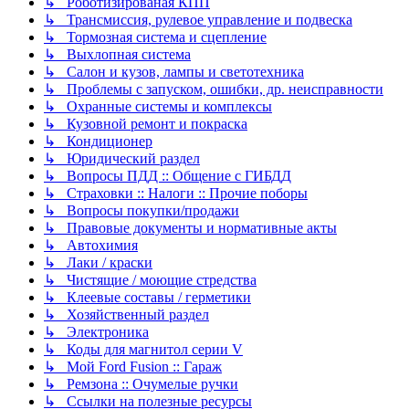
↳ Роботизированая КПП
↳ Трансмиссия, рулевое управление и подвеска
↳ Тормозная система и сцепление
↳ Выхлопная система
↳ Салон и кузов, лампы и светотехника
↳ Проблемы с запуском, ошибки, др. неисправности
↳ Охранные системы и комплексы
↳ Кузовной ремонт и покраска
↳ Кондиционер
↳ Юридический раздел
↳ Вопросы ПДД :: Общение с ГИБДД
↳ Страховки :: Налоги :: Прочие поборы
↳ Вопросы покупки/продажи
↳ Правовые документы и нормативные акты
↳ Автохимия
↳ Лаки / краски
↳ Чистящие / моющие стредства
↳ Клеевые составы / герметики
↳ Хозяйственный раздел
↳ Электроника
↳ Коды для магнитол серии V
↳ Мой Ford Fusion :: Гараж
↳ Ремзона :: Очумелые ручки
↳ Ссылки на полезные ресурсы