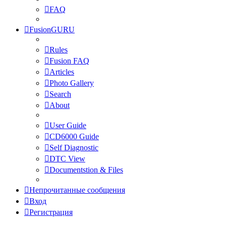
FAQ
FusionGURU
Rules
Fusion FAQ
Articles
Photo Gallery
Search
About
User Guide
CD6000 Guide
Self Diagnostic
DTC View
Documentstion & Files
Непрочитанные сообщения
Вход
Регистрация