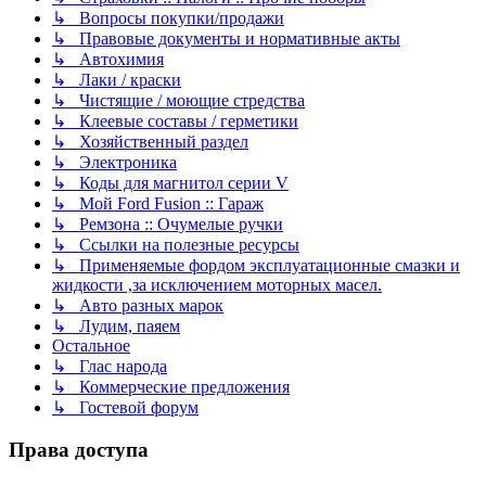
↳ Вопросы покупки/продажи
↳ Правовые документы и нормативные акты
↳ Автохимия
↳ Лаки / краски
↳ Чистящие / моющие стредства
↳ Клеевые составы / герметики
↳ Хозяйственный раздел
↳ Электроника
↳ Коды для магнитол серии V
↳ Мой Ford Fusion :: Гараж
↳ Ремзона :: Очумелые ручки
↳ Ссылки на полезные ресурсы
↳ Применяемые фордом эксплуатационные смазки и
жидкости ,за исключением моторных масел.
↳ Авто разных марок
↳ Лудим, паяем
Остальное
↳ Глас народа
↳ Коммерческие предложения
↳ Гостевой форум
Права доступа