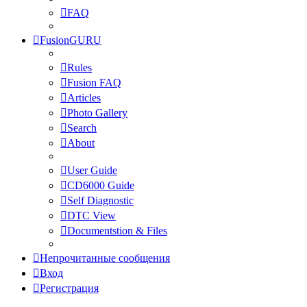
FAQ
FusionGURU
Rules
Fusion FAQ
Articles
Photo Gallery
Search
About
User Guide
CD6000 Guide
Self Diagnostic
DTC View
Documentstion & Files
Непрочитанные сообщения
Вход
Регистрация