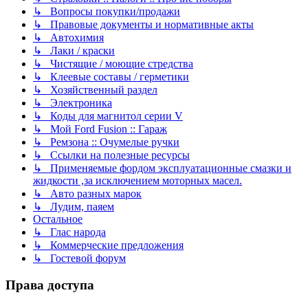
↳ Вопросы покупки/продажи
↳ Правовые документы и нормативные акты
↳ Автохимия
↳ Лаки / краски
↳ Чистящие / моющие стредства
↳ Клеевые составы / герметики
↳ Хозяйственный раздел
↳ Электроника
↳ Коды для магнитол серии V
↳ Мой Ford Fusion :: Гараж
↳ Ремзона :: Очумелые ручки
↳ Ссылки на полезные ресурсы
↳ Применяемые фордом эксплуатационные смазки и
жидкости ,за исключением моторных масел.
↳ Авто разных марок
↳ Лудим, паяем
Остальное
↳ Глас народа
↳ Коммерческие предложения
↳ Гостевой форум
Права доступа