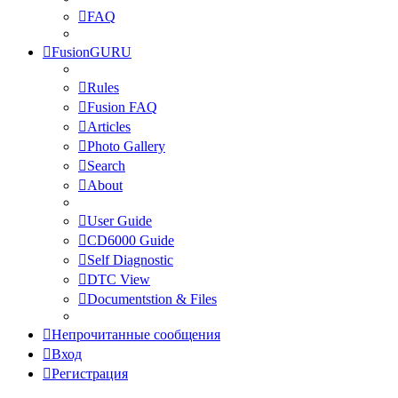
FAQ
FusionGURU
Rules
Fusion FAQ
Articles
Photo Gallery
Search
About
User Guide
CD6000 Guide
Self Diagnostic
DTC View
Documentstion & Files
Непрочитанные сообщения
Вход
Регистрация