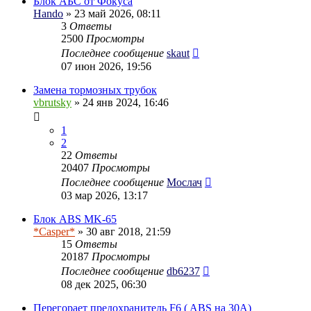
Блок АБС от Фокуса
Hando
» 23 май 2026, 08:11
3
Ответы
2500
Просмотры
Последнее сообщение
skaut
07 июн 2026, 19:56
Замена тормозных трубок
vbrutsky
» 24 янв 2024, 16:46
1
2
22
Ответы
20407
Просмотры
Последнее сообщение
Мослач
03 мар 2026, 13:17
Блок ABS MK-65
*Casper*
» 30 авг 2018, 21:59
15
Ответы
20187
Просмотры
Последнее сообщение
db6237
08 дек 2025, 06:30
Перегорает предохранитель F6 ( ABS на 30А)