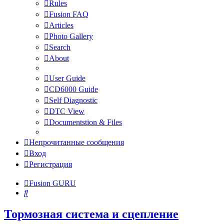
Rules
Fusion FAQ
Articles
Photo Gallery
Search
About
User Guide
CD6000 Guide
Self Diagnostic
DTC View
Documentstion & Files
Непрочитанные сообщения
Вход
Регистрация
Fusion GURU
Поиск
Тормозная система и сцепление