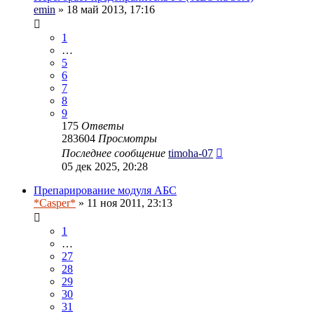
emin
» 18 май 2013, 17:16
1
…
5
6
7
8
9
175
Ответы
283604
Просмотры
Последнее сообщение
timoha-07
05 дек 2025, 20:28
Препарирование модуля АБС
*Casper*
» 11 ноя 2011, 23:13
1
…
27
28
29
30
31