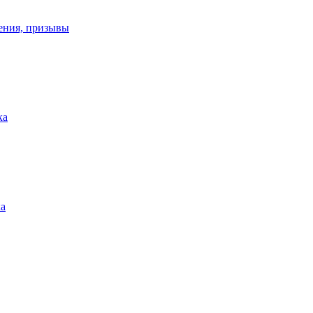
ения, призывы
ка
ка