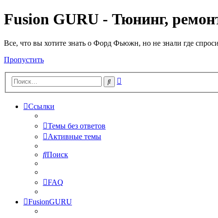
Fusion GURU - Тюнинг, ремонт
Все, что вы хотите знать о Форд Фьюжн, но не знали где спрос
Пропустить
Расширенный
Поиск
поиск
Ссылки
Темы без ответов
Активные темы
Поиск
FAQ
FusionGURU