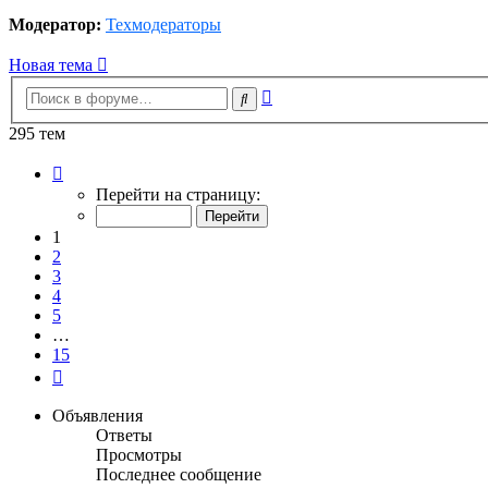
Модератор:
Техмодераторы
Новая тема
Расширенный
Поиск
поиск
295 тем
Страница
1
Перейти на страницу:
из
15
1
2
3
4
5
…
15
След.
Объявления
Ответы
Просмотры
Последнее сообщение