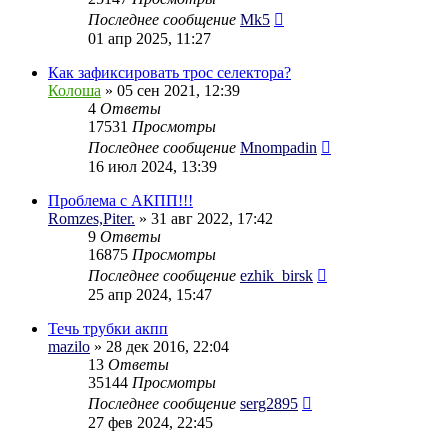
Последнее сообщение
Mk5
01 апр 2025, 11:27
Как зафиксировать трос селектора?
Колоша
» 05 сен 2021, 12:39
4
Ответы
17531
Просмотры
Последнее сообщение
Mnompadin
16 июл 2024, 13:39
Проблема с АКПП!!!
Romzes,Piter.
» 31 авг 2022, 17:42
9
Ответы
16875
Просмотры
Последнее сообщение
ezhik_birsk
25 апр 2024, 15:47
Течь трубки акпп
mazilo
» 28 дек 2016, 22:04
13
Ответы
35144
Просмотры
Последнее сообщение
serg2895
27 фев 2024, 22:45