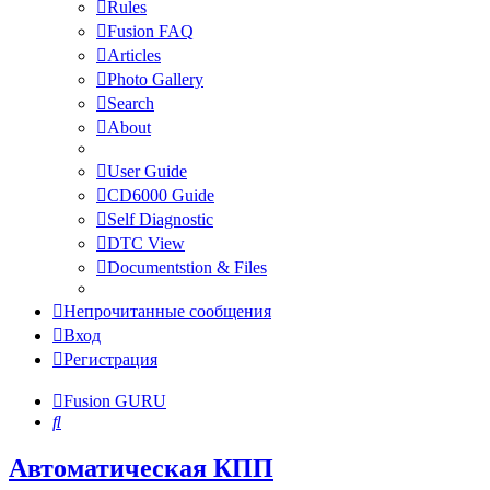
Rules
Fusion FAQ
Articles
Photo Gallery
Search
About
User Guide
CD6000 Guide
Self Diagnostic
DTC View
Documentstion & Files
Непрочитанные сообщения
Вход
Регистрация
Fusion GURU
Поиск
Автоматическая КПП