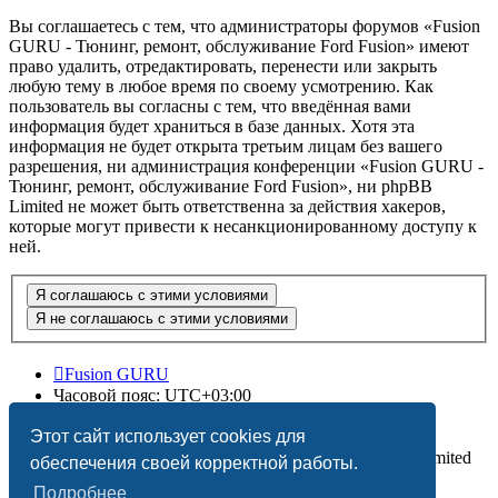
Вы соглашаетесь с тем, что администраторы форумов «Fusion
GURU - Тюнинг, ремонт, обслуживание Ford Fusion» имеют
право удалить, отредактировать, перенести или закрыть
любую тему в любое время по своему усмотрению. Как
пользователь вы согласны с тем, что введённая вами
информация будет храниться в базе данных. Хотя эта
информация не будет открыта третьим лицам без вашего
разрешения, ни администрация конференции «Fusion GURU -
Тюнинг, ремонт, обслуживание Ford Fusion», ни phpBB
Limited не может быть ответственна за действия хакеров,
которые могут привести к несанкционированному доступу к
ней.
Fusion GURU
Часовой пояс:
UTC+03:00
Удалить cookies
Этот сайт использует cookies для
Создано на основе
phpBB
® Forum Software © phpBB Limited
обеспечения своей корректной работы.
Подробнее