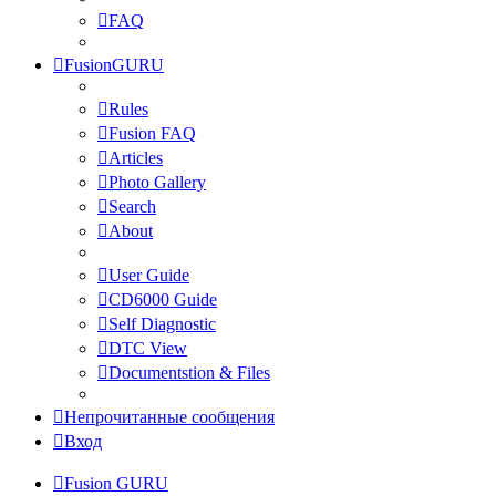
FAQ
FusionGURU
Rules
Fusion FAQ
Articles
Photo Gallery
Search
About
User Guide
CD6000 Guide
Self Diagnostic
DTC View
Documentstion & Files
Непрочитанные сообщения
Вход
Fusion GURU