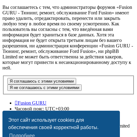
Вы соглашаетесь с тем, что администраторы форумов «Fusion
GURU - Тюнинг, ремонт, обслуживание Ford Fusion» имеют
право удалить, отредактировать, перенести или закрыть
любую тему в любое время по своему усмотрению. Как
пользователь вы согласны с тем, что введённая вами
информация будет храниться в базе данных. Хотя эта
информация не будет открыта третьим лицам без вашего
разрешения, ни администрация конференции «Fusion GURU -
Тюнинг, ремонт, обслуживание Ford Fusion», ни phpBB
Limited не может быть ответственна за действия хакеров,
которые могут привести к несанкционированному доступу к
ней.
Fusion GURU
Часовой пояс:
UTC+03:00
Удалить cookies
Этот сайт использует cookies для
Создано на основе
phpBB
® Forum Software © phpBB Limited
обеспечения своей корректной работы.
Подробнее