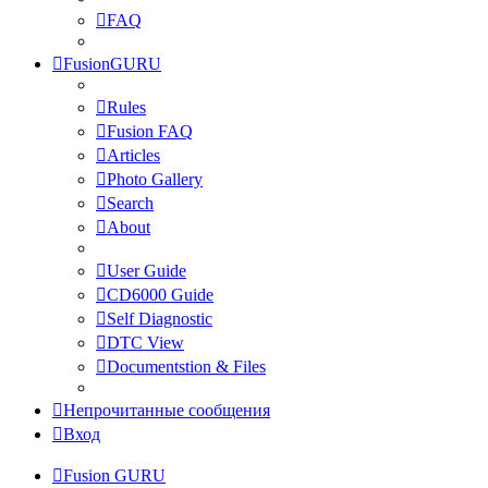
FAQ
FusionGURU
Rules
Fusion FAQ
Articles
Photo Gallery
Search
About
User Guide
CD6000 Guide
Self Diagnostic
DTC View
Documentstion & Files
Непрочитанные сообщения
Вход
Fusion GURU