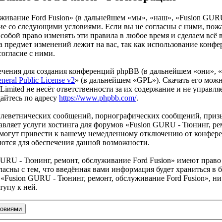
живание Ford Fusion» (в дальнейшем «мы», «наш», «Fusion GURU
ласие со следующими условиями. Если вы не согласны с ними, по
 собой право изменять эти правила в любое время и сделаем всё 
а предмет изменений лежит на вас, так как использование конф
согласие с ними.
чения для создания конференций phpBB (в дальнейшем «они», 
eral Public License v2
» (в дальнейшем «GPL»). Скачать его мож
imited не несёт ответственности за их содержание и не управля
айтесь по адресу
https://www.phpbb.com/
.
клеветнических сообщений, порнографических сообщений, приз
авляет услуги хостинга для форумов «Fusion GURU - Тюнинг, ре
огут привести к вашему немедленному отключению от конференц
яются для обеспечения данной возможности.
URU - Тюнинг, ремонт, обслуживание Ford Fusion» имеют право 
ласны с тем, что введённая вами информация будет храниться в 
Fusion GURU - Тюнинг, ремонт, обслуживание Ford Fusion», ни 
тупу к ней.