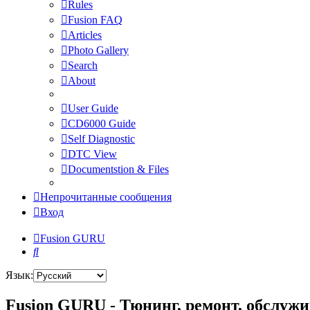
Rules
Fusion FAQ
Articles
Photo Gallery
Search
About
User Guide
CD6000 Guide
Self Diagnostic
DTC View
Documentstion & Files
Непрочитанные сообщения
Вход
Fusion GURU
Поиск
Язык:
Fusion GURU - Тюнинг, ремонт, обслужи