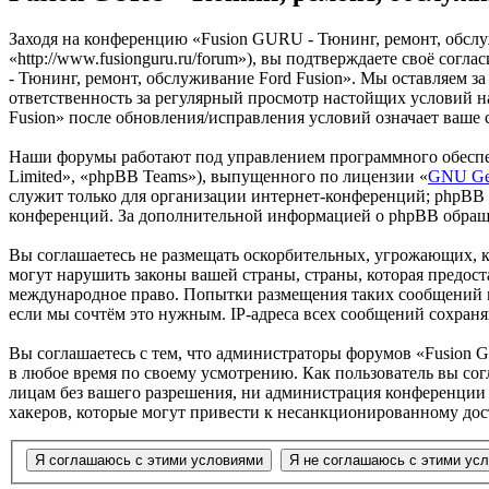
Заходя на конференцию «Fusion GURU - Тюнинг, ремонт, обслу
«http://www.fusionguru.ru/forum»), вы подтверждаете своё сог
- Тюнинг, ремонт, обслуживание Ford Fusion». Мы оставляем за
ответственность за регулярный просмотр настойщих условий н
Fusion» после обновления/исправления условий означает ваше 
Наши форумы работают под управлением программного обеспе
Limited», «phpBB Teams»), выпущенного по лицензии «
GNU Gen
служит только для организации интернет-конференций; phpBB L
конференций. За дополнительной информацией о phpBB обращ
Вы соглашаетесь не размещать оскорбительных, угрожающих, 
могут нарушить законы вашей страны, страны, которая предост
международное право. Попытки размещения таких сообщений м
если мы сочтём это нужным. IP-адреса всех сообщений сохран
Вы соглашаетесь с тем, что администраторы форумов «Fusion G
в любое время по своему усмотрению. Как пользователь вы сог
лицам без вашего разрешения, ни администрация конференции «
хакеров, которые могут привести к несанкционированному дос