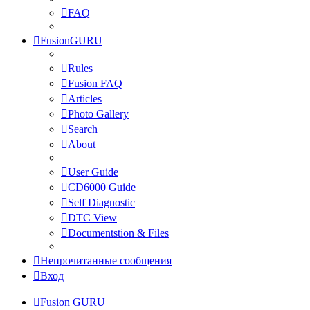
FAQ
FusionGURU
Rules
Fusion FAQ
Articles
Photo Gallery
Search
About
User Guide
CD6000 Guide
Self Diagnostic
DTC View
Documentstion & Files
Непрочитанные сообщения
Вход
Fusion GURU