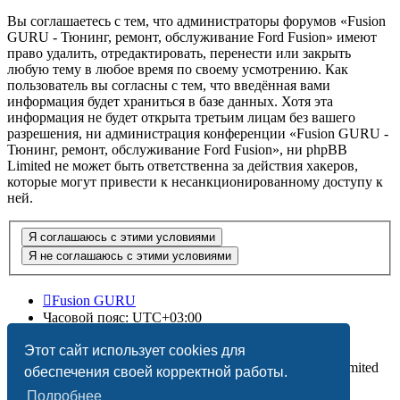
Вы соглашаетесь с тем, что администраторы форумов «Fusion
GURU - Тюнинг, ремонт, обслуживание Ford Fusion» имеют
право удалить, отредактировать, перенести или закрыть
любую тему в любое время по своему усмотрению. Как
пользователь вы согласны с тем, что введённая вами
информация будет храниться в базе данных. Хотя эта
информация не будет открыта третьим лицам без вашего
разрешения, ни администрация конференции «Fusion GURU -
Тюнинг, ремонт, обслуживание Ford Fusion», ни phpBB
Limited не может быть ответственна за действия хакеров,
которые могут привести к несанкционированному доступу к
ней.
Fusion GURU
Часовой пояс:
UTC+03:00
Удалить cookies
Этот сайт использует cookies для
Создано на основе
phpBB
® Forum Software © phpBB Limited
обеспечения своей корректной работы.
Подробнее