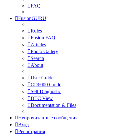
FAQ
FusionGURU
Rules
Fusion FAQ
Articles
Photo Gallery
Search
About
User Guide
CD6000 Guide
Self Diagnostic
DTC View
Documentstion & Files
Непрочитанные сообщения
Вход
Регистрация