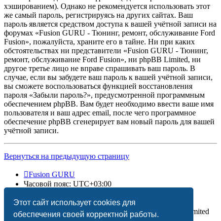
хэшированием). Однако не рекомендуется использовать этот
же самый пароль, регистрируясь на других сайтах. Ваш
пароль является средством доступа к вашей учётной записи на
форумах «Fusion GURU - Тюнинг, ремонт, обслуживание Ford
Fusion», пожалуйста, храните его в тайне. Ни при каких
обстоятельствах ни представители «Fusion GURU - Тюнинг,
ремонт, обслуживание Ford Fusion», ни phpBB Limited, ни
другое третье лицо не вправе спрашивать ваш пароль. В
случае, если вы забудете ваш пароль к вашей учётной записи,
вы сможете воспользоваться функцией восстановления
пароля «Забыли пароль?», предусмотренной программным
обеспечением phpBB. Вам будет необходимо ввести ваше имя
пользователя и ваш адрес email, после чего программное
обеспечение phpBB сгенерирует вам новый пароль для вашей
учётной записи.
Вернуться на предыдущую страницу
Fusion GURU
Часовой пояс:
UTC+03:00
Удалить cookies
Этот сайт использует cookies для
Создано на основе
phpBB
® Forum Software © phpBB Limited
обеспечения своей корректной работы.