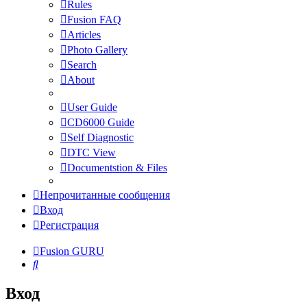
Rules
Fusion FAQ
Articles
Photo Gallery
Search
About
User Guide
CD6000 Guide
Self Diagnostic
DTC View
Documentstion & Files
Непрочитанные сообщения
Вход
Регистрация
Fusion GURU
Поиск
Вход