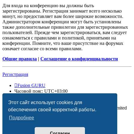
Для входа на конференцию вы должны быть
зарегистрированы. Регистрация занимает всего несколько
минут, но предоставляет вам более широкие возможности.
Администратором конференции могут быть установлены
также дополнительные привилегии для зарегистрированных
пользователей. Прежде чем зарегистрироваться, вам следует
ознакомиться с правилами и политикой, принятыми на
конференции. Помните, что ваше присутствие на форумах
означает согласие со всеми правилами.
Общие правила
|
Соглашение о конфиденциальности
Регистрация
Fusion GURU
Часовой пояс:
UTC+03:00
Удалить cookies
Этот сайт использует cookies для
Создано на основе
phpBB
® Forum Software © phpBB Limited
обеспечения своей корректной работы.
Подробнее
Согласен