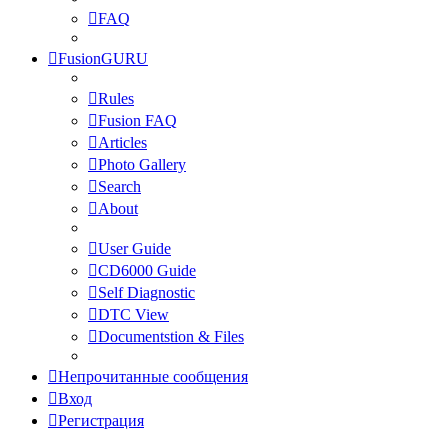
FAQ
FusionGURU
Rules
Fusion FAQ
Articles
Photo Gallery
Search
About
User Guide
CD6000 Guide
Self Diagnostic
DTC View
Documentstion & Files
Непрочитанные сообщения
Вход
Регистрация