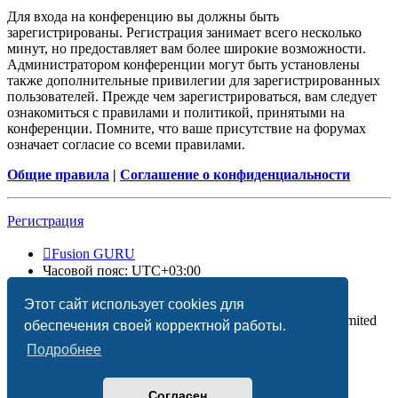
Для входа на конференцию вы должны быть
зарегистрированы. Регистрация занимает всего несколько
минут, но предоставляет вам более широкие возможности.
Администратором конференции могут быть установлены
также дополнительные привилегии для зарегистрированных
пользователей. Прежде чем зарегистрироваться, вам следует
ознакомиться с правилами и политикой, принятыми на
конференции. Помните, что ваше присутствие на форумах
означает согласие со всеми правилами.
Общие правила
|
Соглашение о конфиденциальности
Регистрация
Fusion GURU
Часовой пояс:
UTC+03:00
Удалить cookies
Этот сайт использует cookies для
Создано на основе
phpBB
® Forum Software © phpBB Limited
обеспечения своей корректной работы.
Подробнее
Согласен