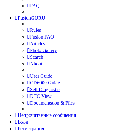
FAQ
FusionGURU
Rules
Fusion FAQ
Articles
Photo Gallery
Search
About
User Guide
CD6000 Guide
Self Diagnostic
DTC View
Documentstion & Files
Непрочитанные сообщения
Вход
Регистрация