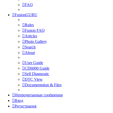
FAQ
FusionGURU
Rules
Fusion FAQ
Articles
Photo Gallery
Search
About
User Guide
CD6000 Guide
Self Diagnostic
DTC View
Documentstion & Files
Непрочитанные сообщения
Вход
Регистрация