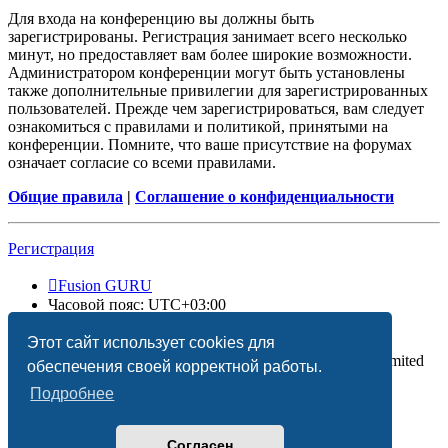
Для входа на конференцию вы должны быть
зарегистрированы. Регистрация занимает всего несколько
минут, но предоставляет вам более широкие возможности.
Администратором конференции могут быть установлены
также дополнительные привилегии для зарегистрированных
пользователей. Прежде чем зарегистрироваться, вам следует
ознакомиться с правилами и политикой, принятыми на
конференции. Помните, что ваше присутствие на форумах
означает согласие со всеми правилами.
Общие правила
|
Соглашение о конфиденциальности
Регистрация
Fusion GURU
Часовой пояс:
UTC+03:00
Удалить cookies
Этот сайт использует cookies для
Создано на основе
phpBB
® Forum Software © phpBB Limited
обеспечения своей корректной работы.
Подробнее
Согласен