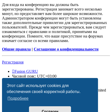
Для входа на конференцию вы должны быть
зарегистрированы. Регистрация занимает всего несколько
минут, но предоставляет вам более широкие возможности.
Администратором конференции могут быть установлены
также дополнительные привилегии для зарегистрированных
пользователей. Прежде чем зарегистрироваться, вам следует
ознакомиться с правилами и политикой, принятыми на
конференции. Помните, что ваше присутствие на форумах
означает согласие со всеми правилами.
Общие правила
|
Соглашение о конфиденциальности
Регистрация
Fusion GURU
Часовой пояс:
UTC+03:00
Удалить cookies
Этот сайт использует cookies для
Создано на основе
phpBB
® Forum Software © phpBB Limited
обеспечения своей корректной работы.
Подробнее
Согласен