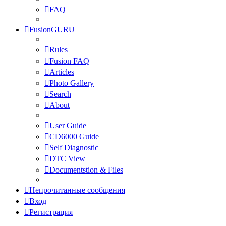
FAQ
FusionGURU
Rules
Fusion FAQ
Articles
Photo Gallery
Search
About
User Guide
CD6000 Guide
Self Diagnostic
DTC View
Documentstion & Files
Непрочитанные сообщения
Вход
Регистрация