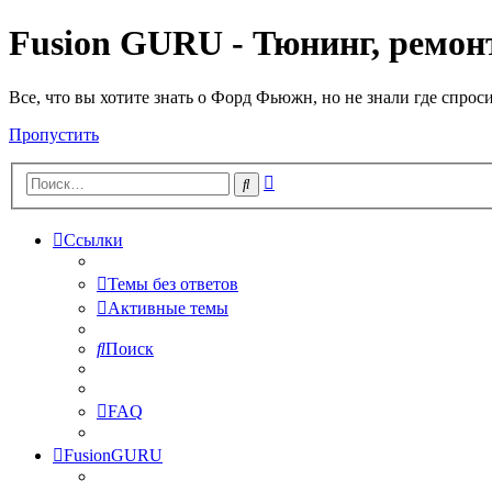
Fusion GURU - Тюнинг, ремонт
Все, что вы хотите знать о Форд Фьюжн, но не знали где спрос
Пропустить
Расширенный
Поиск
поиск
Ссылки
Темы без ответов
Активные темы
Поиск
FAQ
FusionGURU