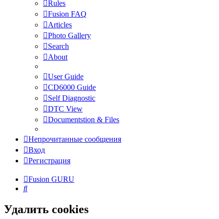
Rules
Fusion FAQ
Articles
Photo Gallery
Search
About
User Guide
CD6000 Guide
Self Diagnostic
DTC View
Documentstion & Files
Непрочитанные сообщения
Вход
Регистрация
Fusion GURU
Поиск
Удалить cookies