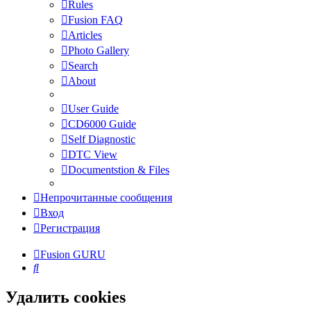
Rules
Fusion FAQ
Articles
Photo Gallery
Search
About
User Guide
CD6000 Guide
Self Diagnostic
DTC View
Documentstion & Files
Непрочитанные сообщения
Вход
Регистрация
Fusion GURU
Поиск
Удалить cookies