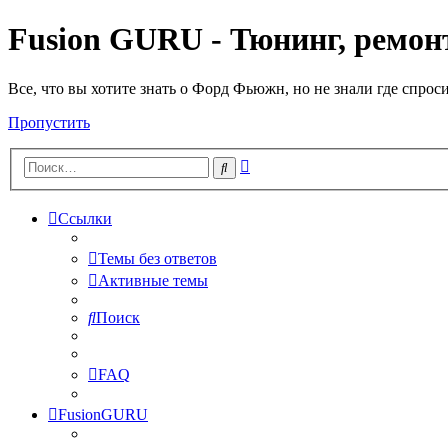
Fusion GURU - Тюнинг, ремонт
Все, что вы хотите знать о Форд Фьюжн, но не знали где спрос
Пропустить
Расширенный
Поиск
поиск
Ссылки
Темы без ответов
Активные темы
Поиск
FAQ
FusionGURU