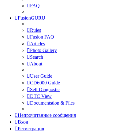
FAQ
FusionGURU
Rules
Fusion FAQ
Articles
Photo Gallery
Search
About
User Guide
CD6000 Guide
Self Diagnostic
DTC View
Documentstion & Files
Непрочитанные сообщения
Вход
Регистрация