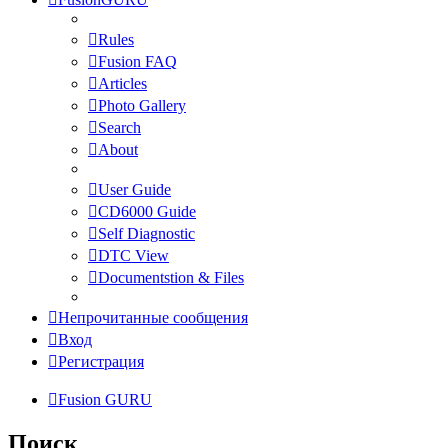
Rules
Fusion FAQ
Articles
Photo Gallery
Search
About
User Guide
CD6000 Guide
Self Diagnostic
DTC View
Documentstion & Files
Непрочитанные сообщения
Вход
Регистрация
Fusion GURU
Поиск