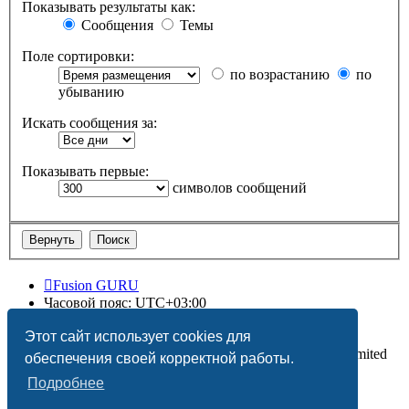
Показывать результаты как:
Сообщения
Темы
Поле сортировки:
по возрастанию
по
убыванию
Искать сообщения за:
Показывать первые:
символов сообщений
Fusion GURU
Часовой пояс:
UTC+03:00
Удалить cookies
Этот сайт использует cookies для
Создано на основе
phpBB
® Forum Software © phpBB Limited
обеспечения своей корректной работы.
Подробнее