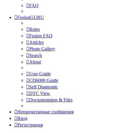
FAQ
FusionGURU
Rules
Fusion FAQ
Articles
Photo Gallery
Search
About
User Guide
CD6000 Guide
Self Diagnostic
DTC View
Documentstion & Files
Непрочитанные сообщения
Вход
Регистрация