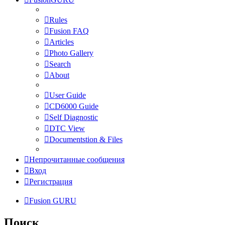
Rules
Fusion FAQ
Articles
Photo Gallery
Search
About
User Guide
CD6000 Guide
Self Diagnostic
DTC View
Documentstion & Files
Непрочитанные сообщения
Вход
Регистрация
Fusion GURU
Поиск