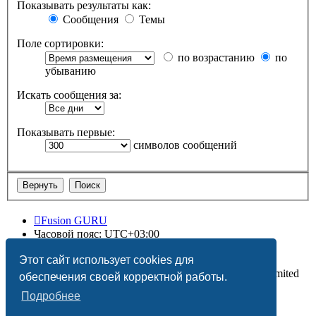
Показывать результаты как:
Сообщения
Темы
Поле сортировки:
по возрастанию
по
убыванию
Искать сообщения за:
Показывать первые:
символов сообщений
Fusion GURU
Часовой пояс:
UTC+03:00
Удалить cookies
Этот сайт использует cookies для
Создано на основе
phpBB
® Forum Software © phpBB Limited
обеспечения своей корректной работы.
Подробнее