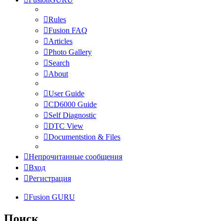
Rules
Fusion FAQ
Articles
Photo Gallery
Search
About
User Guide
CD6000 Guide
Self Diagnostic
DTC View
Documentstion & Files
Непрочитанные сообщения
Вход
Регистрация
Fusion GURU
Поиск