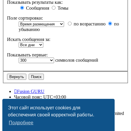
Показывать результаты как:
Сообщения
Темы
Поле сортировки:
по возрастанию
по
убыванию
Искать сообщения за:
Показывать первые:
символов сообщений
Fusion GURU
Часовой пояс:
UTC+03:00
Удалить cookies
Этот сайт использует cookies для
Создано на основе
phpBB
® Forum Software © phpBB Limited
обеспечения своей корректной работы.
Подробнее