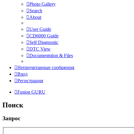
Photo Gallery
Search
About
User Guide
CD6000 Guide
Self Diagnostic
DTC View
Documentstion & Files
Непрочитанные сообщения
Вход
Регистрация
Fusion GURU
Поиск
Запрос